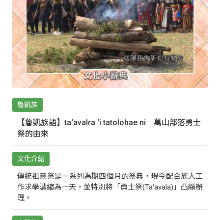
魯凱族
【魯凱族語】ta‘avalra ‘i tatolohae ni｜萬山部落勇士
祭的由來
文化介紹
傳統祖靈祭是一系列為期四個月的祭典，現今配合族人工
作求學濃縮為一天，並特別將「勇士祭(Ta‘avala)」凸顯辦
理。