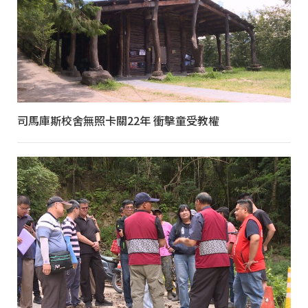
司馬庫斯校舍無照卡關22年 衝擊童受教權