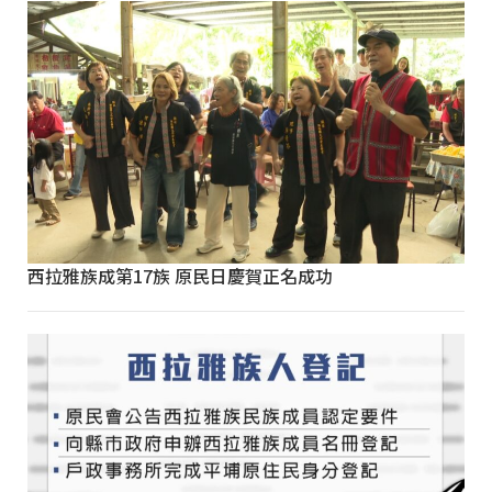
西拉雅族成第17族 原民日慶賀正名成功