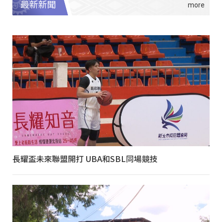
最新新聞
長耀盃未來聯盟開打 UBA和SBL同場競技