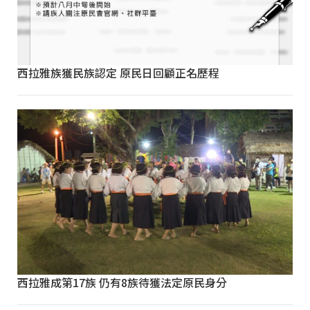
西拉雅族獲民族認定 原民日回顧正名歷程
西拉雅成第17族 仍有8族待獲法定原民身分