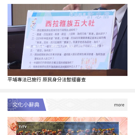
平埔專法已施行 原民身分法暫緩審查
文化小辭典