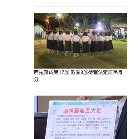
西拉雅成第17族 仍有8族待獲法定原民身
分