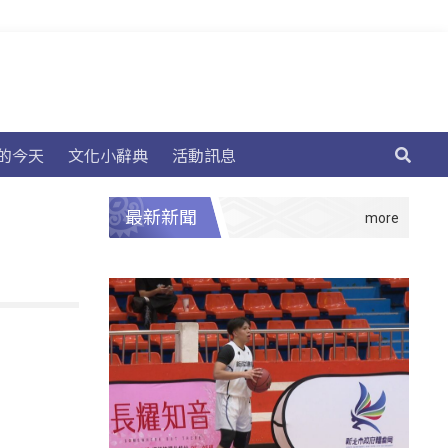
的今天
文化小辭典
活動訊息
最新新聞