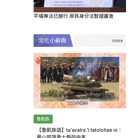
平埔專法已施行 原民身分法暫緩審查
文化小辭典
魯凱族
【魯凱族語】ta‘avalra ‘i tatolohae ni｜
萬山部落勇士祭的由來