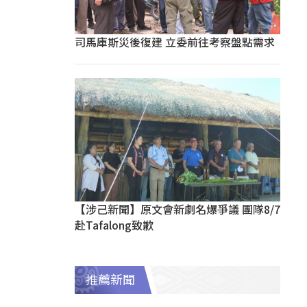
司馬庫斯災後復建 立委前往考察盤點需求
【涉己新聞】原文會新劇名爆爭議 團隊8/7
赴Tafalong致歉
推薦新聞