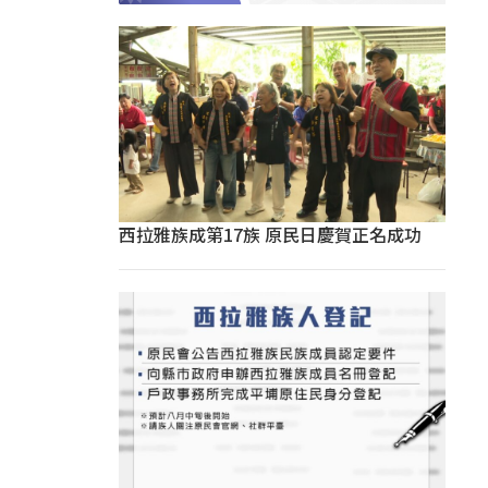
西拉雅族成第17族 原民日慶賀正名成功