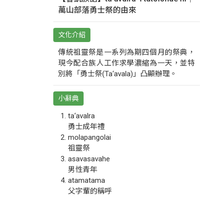
萬山部落勇士祭的由來
文化介紹
傳統祖靈祭是一系列為期四個月的祭典，
現今配合族人工作求學濃縮為一天，並特
別將「勇士祭(Ta‘avala)」凸顯辦理。
小辭典
ta‘avalra
勇士成年禮
molapangolai
祖靈祭
asavasavahe
男性青年
atamatama
父字輩的稱呼