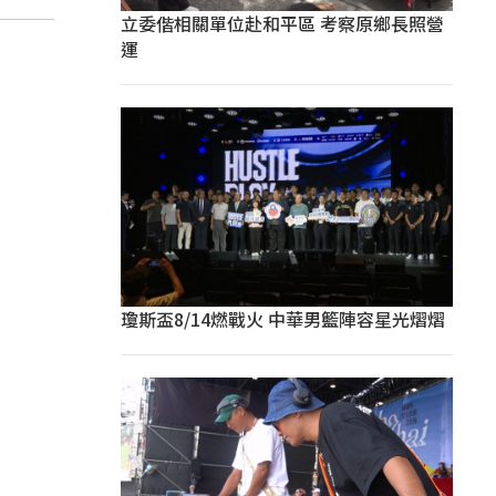
立委偕相關單位赴和平區 考察原鄉長照營
運
瓊斯盃8/14燃戰火 中華男籃陣容星光熠熠