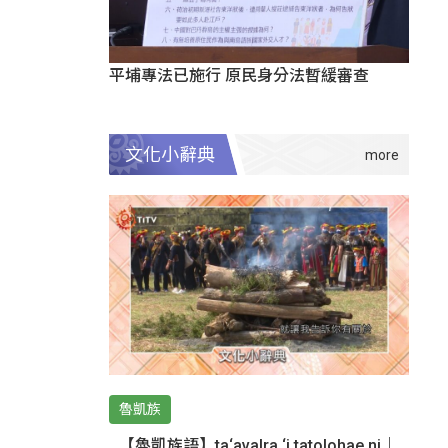
平埔專法已施行 原民身分法暫緩審查
文化小辭典
魯凱族
【魯凱族語】ta‘avalra ‘i tatolohae ni｜