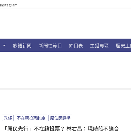
Instagram
族語新聞
新聞性節目
節目表
主播專區
歷史上
政經
不在籍投票制度
原住民選舉
「原民先行」不在籍投票？ 林右昌：現階段不適合