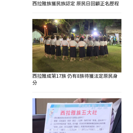
西拉雅族獲民族認定 原民日回顧正名歷程
西拉雅成第17族 仍有8族待獲法定原民身
分