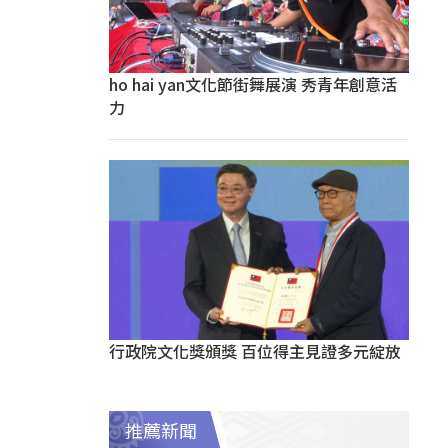
ho hai yan文化節街舞展演 秀青年創意活
力
行政院文化獎頒獎 百位得主見證多元綻放
推薦新聞