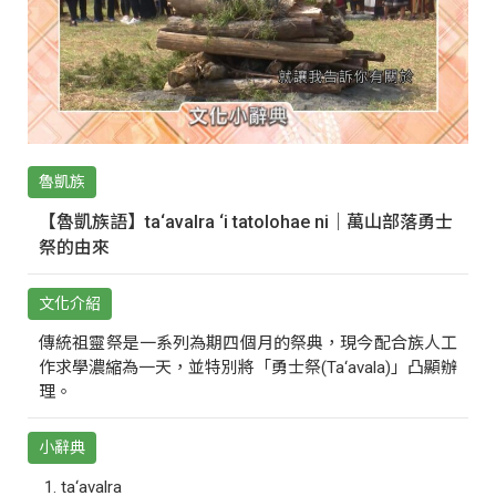
魯凱族
【魯凱族語】ta‘avalra ‘i tatolohae ni｜萬山部落勇士
祭的由來
文化介紹
傳統祖靈祭是一系列為期四個月的祭典，現今配合族人工
作求學濃縮為一天，並特別將「勇士祭(Ta‘avala)」凸顯辦
理。
小辭典
ta‘avalra