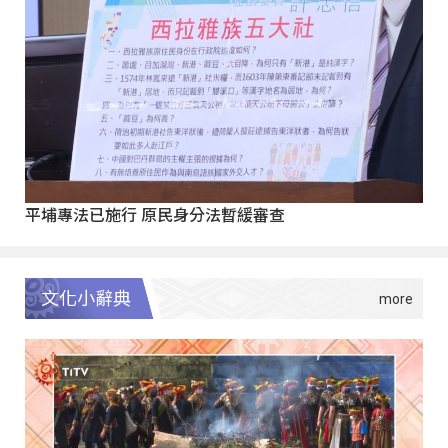
平埔專法已施行 原民身分法暫緩審查
文化小辭典