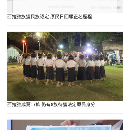
西拉雅族獲民族認定 原民日回顧正名歷程
西拉雅成第17族 仍有8族待獲法定原民身分