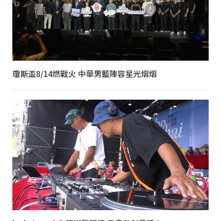
瓊斯盃8/14燃戰火 中華男籃陣容星光熠熠