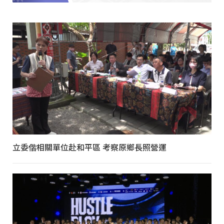
立委偕相關單位赴和平區 考察原鄉長照營運