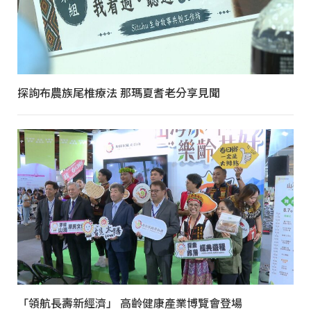
探詢布農族尾椎療法 那瑪夏耆老分享見聞
「領航長壽新經濟」 高齡健康產業博覽會登場