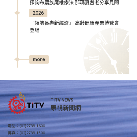
探詢布農族尾椎療法 那瑪夏耆老分享見聞
2026
「領航長壽新經濟」 高齡健康產業博覽會
登場
more
TITV NEWS
原視新聞網
電話：(02)2788-1600
傳真：(02)2788-1500