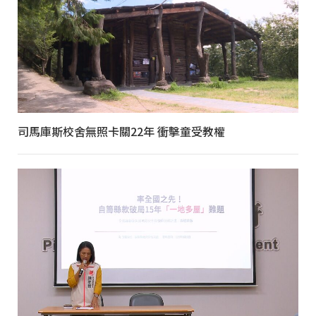
司馬庫斯校舍無照卡關22年 衝擊童受教權