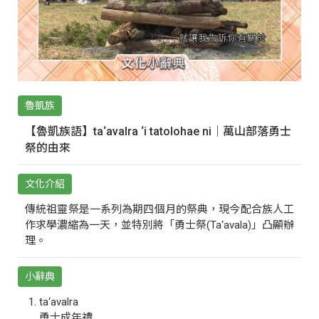
魯凱族
【魯凱族語】ta‘avalra ‘i tatolohae ni｜萬山部落勇士
祭的由來
文化介紹
傳統祖靈祭是一系列為期四個月的祭典，現今配合族人工
作求學濃縮為一天，並特別將「勇士祭(Ta‘avala)」凸顯辦
理。
小辭典
ta‘avalra
勇士成年禮