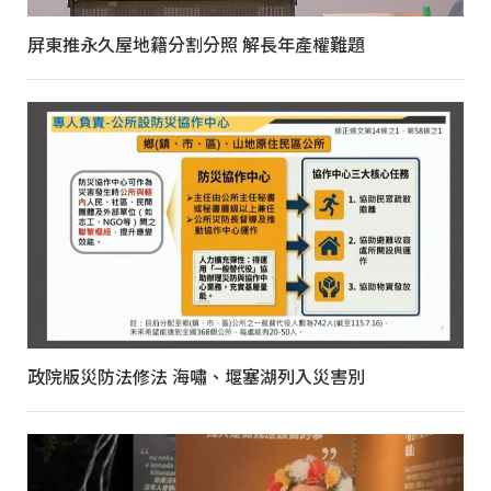
屏東推永久屋地籍分割分照 解長年產權難題
政院版災防法修法 海嘯、堰塞湖列入災害別