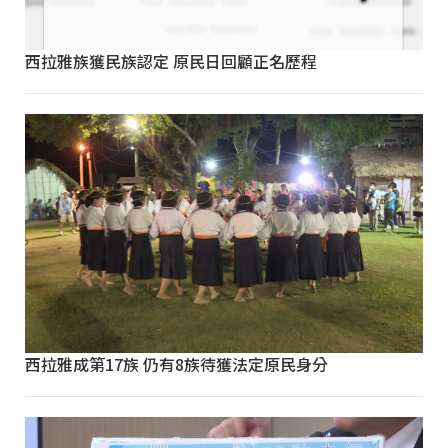
西拉雅族獲民族認定 原民日回顧正名歷程
西拉雅成第17族 仍有8族待獲法定原民身分