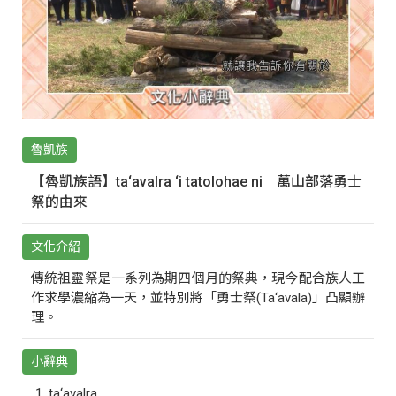
魯凱族
【魯凱族語】ta‘avalra ‘i tatolohae ni｜萬山部落勇士
祭的由來
文化介紹
傳統祖靈祭是一系列為期四個月的祭典，現今配合族人工
作求學濃縮為一天，並特別將「勇士祭(Ta‘avala)」凸顯辦
理。
小辭典
ta‘avalra