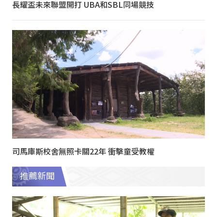
長耀盃未來聯盟開打 UBA和SBL同場競技
司馬庫斯校舍無照卡關22年 衝擊童受教權
推薦新聞