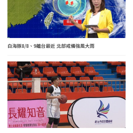
白海豚8/8、9離台最近 北部戒備強風大雨