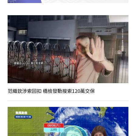
范織欽涉索回扣 橋檢發動搜索120萬交保