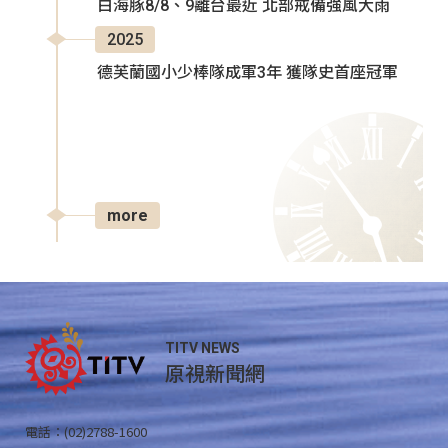
白海豚8/8、9離台最近 北部戒備強風大雨
2025
德芙蘭國小少棒隊成軍3年 獲隊史首座冠軍
more
TITV NEWS
原視新聞網
電話：(02)2788-1600