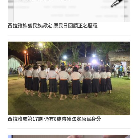
西拉雅族獲民族認定 原民日回顧正名歷程
西拉雅成第17族 仍有8族待獲法定原民身分