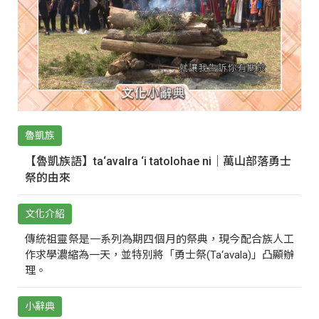
魯凱族
【魯凱族語】ta‘avalra ‘i tatolohae ni｜萬山部落勇士
祭的由來
文化介紹
傳統祖靈祭是一系列為期四個月的祭典，現今配合族人工
作求學濃縮為一天，並特別將「勇士祭(Ta‘avala)」凸顯辦
理。
小辭典