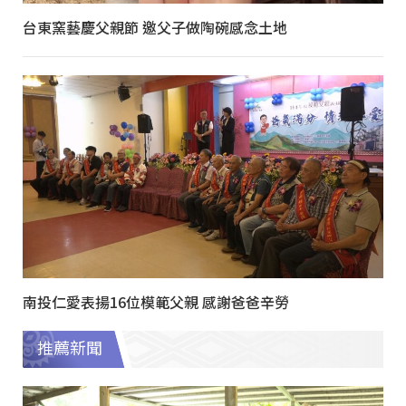
台東窯藝慶父親節 邀父子做陶碗感念土地
南投仁愛表揚16位模範父親 感謝爸爸辛勞
推薦新聞