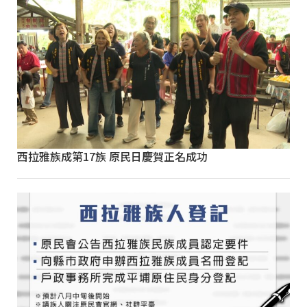
西拉雅族成第17族 原民日慶賀正名成功