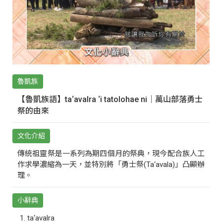
魯凱族
【魯凱族語】ta‘avalra ‘i tatolohae ni｜萬山部落勇士
祭的由來
文化介紹
傳統祖靈祭是一系列為期四個月的祭典，現今配合族人工
作求學濃縮為一天，並特別將「勇士祭(Ta‘avala)」凸顯辦
理。
小辭典
ta‘avalra