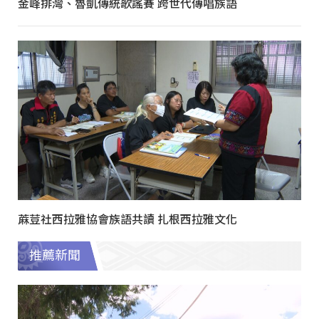
金峰排灣、魯凱傳統歌謠賽 跨世代傳唱族語
蔴荳社西拉雅協會族語共讀 扎根西拉雅文化
推薦新聞