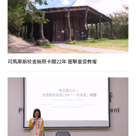
司馬庫斯校舍無照卡關22年 衝擊童受教權