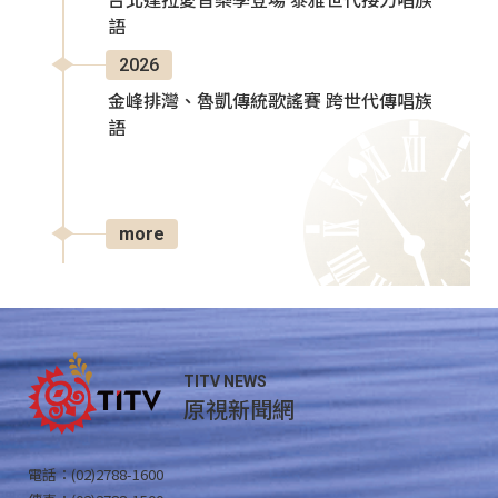
台北達拉愛音樂季登場 泰雅世代接力唱族
語
2026
金峰排灣、魯凱傳統歌謠賽 跨世代傳唱族
語
more
TITV NEWS
原視新聞網
電話：(02)2788-1600