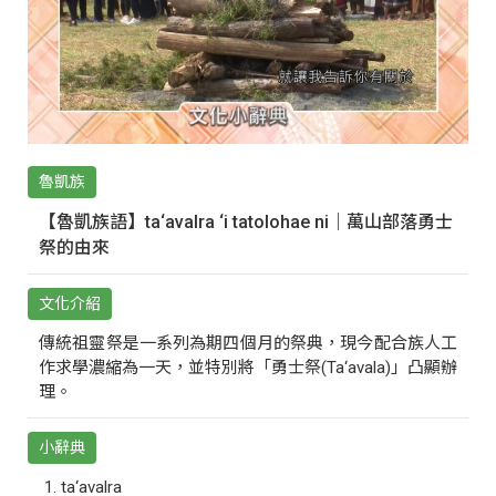
魯凱族
【魯凱族語】ta‘avalra ‘i tatolohae ni｜萬山部落勇士
祭的由來
文化介紹
傳統祖靈祭是一系列為期四個月的祭典，現今配合族人工
作求學濃縮為一天，並特別將「勇士祭(Ta‘avala)」凸顯辦
理。
小辭典
ta‘avalra