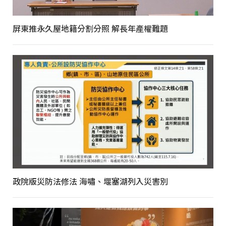
屏東推永久屋地籍分割分照 解長年產權難題
政院版災防法修法 海嘯、堰塞湖列入災害別