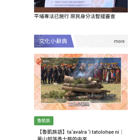
平埔專法已施行 原民身分法暫緩審查
文化小辭典
魯凱族
【魯凱族語】ta‘avalra ‘i tatolohae ni｜
萬山部落勇士祭的由來