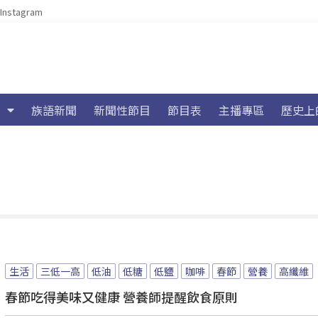
Instagram
族語新聞
新聞性節目
節目表
主播專區
歷史上
生活
三低一高
低油
低糖
低鹽
咖啡
春節
營養
高纖維
春節吃得美味又健康 營養師提醒飲食原則