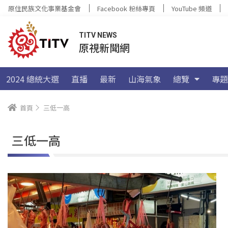
原住民族文化事業基金會
Facebook 粉絲專頁
YouTube 頻道
TITV NEWS
原視新聞網
2024 總統大選
直播
最新
山海氣象
總覽
專題
首頁
三低一高
三低一高