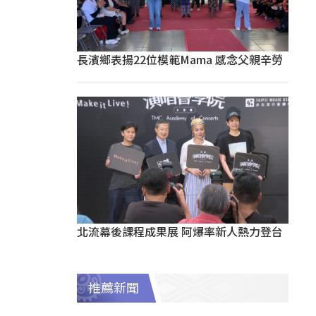
長濱鄉表揚22位模範Mama 感念父親辛勞
北流幕後課程成果展 阿爆率新人熱力登台
推薦新聞