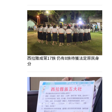
西拉雅成第17族 仍有8族待獲法定原民身
分