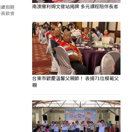
南澳撒利姆文健站揭牌 多元課程陪伴長者
連續假期
一高飲食
台東市歡慶溫馨父親節！ 表揚71位模範父
親