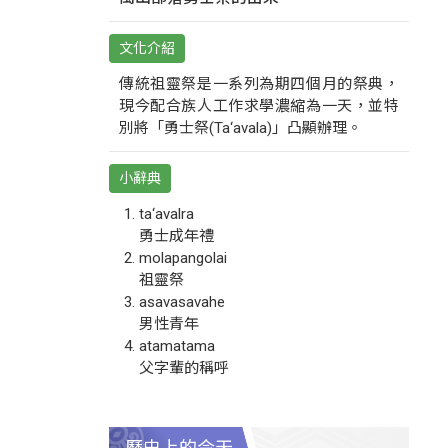
文化介紹
傳統祖靈祭是一系列為期四個月的祭典，
現今配合族人工作求學濃縮為一天，並特
別將「勇士祭(Ta‘avala)」凸顯辦理。
小辭典
ta‘avalra
勇士成年禮
molapangolai
祖靈祭
asavasavahe
男性青年
atamatama
父字輩的稱呼
歷史上的今天