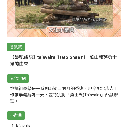
魯凱族
【魯凱族語】ta‘avalra ‘i tatolohae ni｜萬山部落勇士
祭的由來
文化介紹
傳統祖靈祭是一系列為期四個月的祭典，現今配合族人工
作求學濃縮為一天，並特別將「勇士祭(Ta‘avala)」凸顯辦
理。
小辭典
ta‘avalra