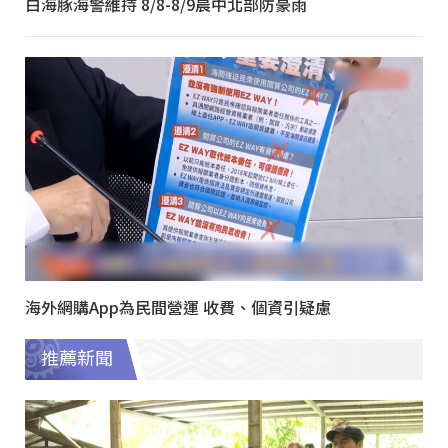
白海豚海警維持 8/8-8/9晨中北部防豪雨
海外網購App為民間營運 收費、個資引疑慮
推薦新聞