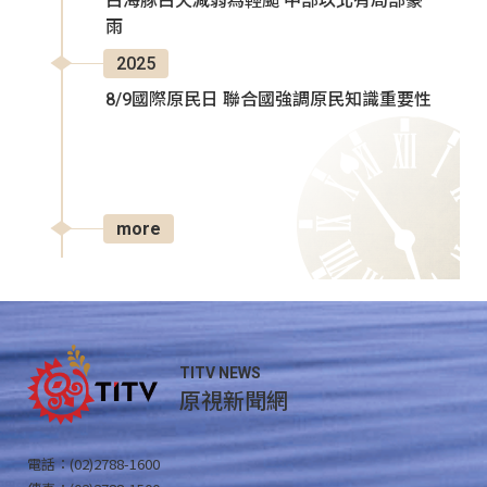
白海豚白天減弱為輕颱 中部以北有局部豪
雨
2025
8/9國際原民日 聯合國強調原民知識重要性
more
TITV NEWS
原視新聞網
電話：(02)2788-1600