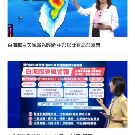
白海豚白天減弱為輕颱 中部以北有局部豪雨