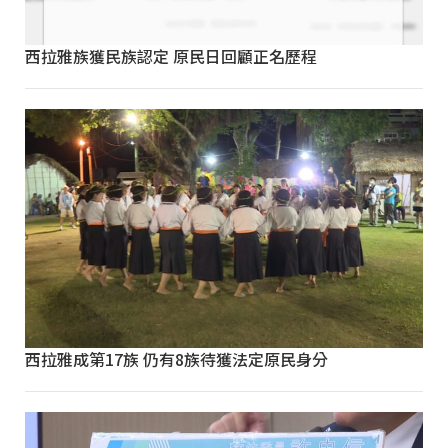
西拉雅族獲民族認定 原民日回顧正名歷程
西拉雅成第17族 仍有8族待獲法定原民身分