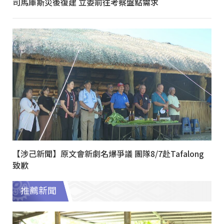
司馬庫斯災後復建 立委前往考察盤點需求
【涉己新聞】原文會新劇名爆爭議 團隊8/7赴Tafalong
致歉
推薦新聞