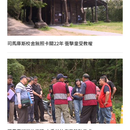
司馬庫斯校舍無照卡關22年 衝擊童受教權