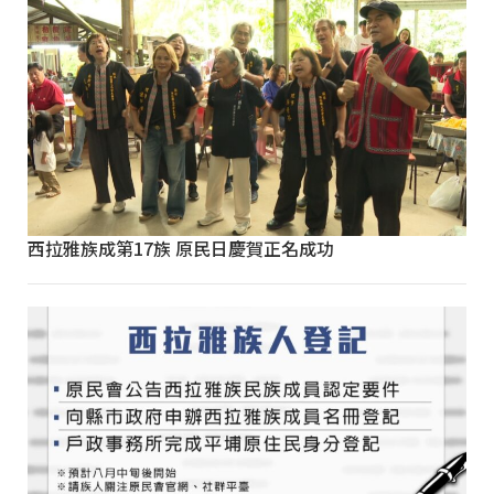
西拉雅族成第17族 原民日慶賀正名成功