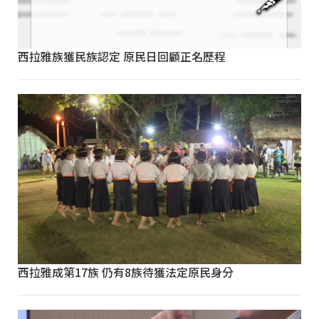
西拉雅族獲民族認定 原民日回顧正名歷程
西拉雅成第17族 仍有8族待獲法定原民身分