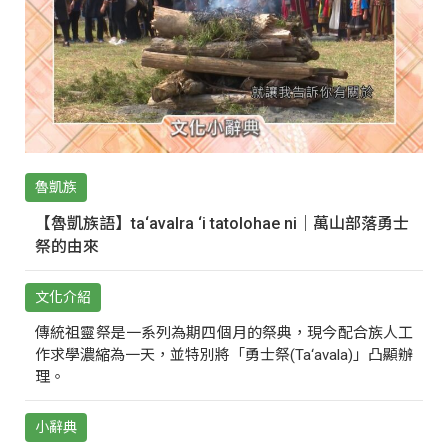
魯凱族
【魯凱族語】ta‘avalra ‘i tatolohae ni｜萬山部落勇士
祭的由來
文化介紹
傳統祖靈祭是一系列為期四個月的祭典，現今配合族人工
作求學濃縮為一天，並特別將「勇士祭(Ta‘avala)」凸顯辦
理。
小辭典