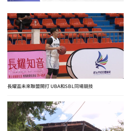
長耀盃未來聯盟開打 UBA和SBL同場競技