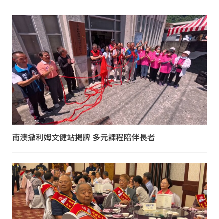
南澳撒利姆文健站揭牌 多元課程陪伴長者