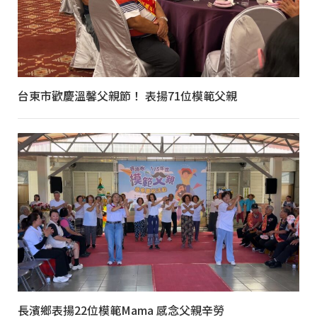
台東市歡慶溫馨父親節！ 表揚71位模範父親
長濱鄉表揚22位模範Mama 感念父親辛勞