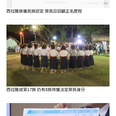
西拉雅族獲民族認定 原民日回顧正名歷程
西拉雅成第17族 仍有8族待獲法定原民身分