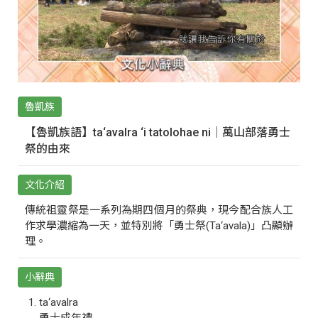
魯凱族
【魯凱族語】ta‘avalra ‘i tatolohae ni｜萬山部落勇士
祭的由來
文化介紹
傳統祖靈祭是一系列為期四個月的祭典，現今配合族人工
作求學濃縮為一天，並特別將「勇士祭(Ta‘avala)」凸顯辦
理。
小辭典
ta‘avalra
勇士成年禮