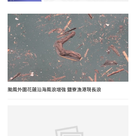
颱風外圍花蓮沿海風浪增強 鹽寮漁港現長浪