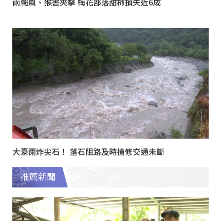
兩颱風、猴害夾擊 梅花部落甜柿損失近6成
大豪雨炸尖石！ 落石阻路及時搶修交通未斷
推薦新聞