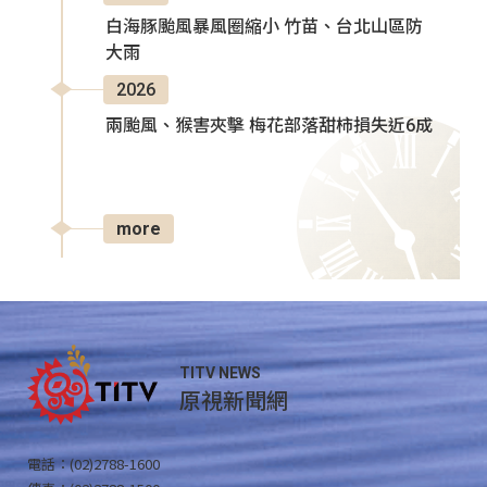
白海豚颱風暴風圈縮小 竹苗、台北山區防
大雨
2026
兩颱風、猴害夾擊 梅花部落甜柿損失近6成
more
TITV NEWS
原視新聞網
電話：(02)2788-1600