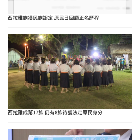
西拉雅族獲民族認定 原民日回顧正名歷程
西拉雅成第17族 仍有8族待獲法定原民身分