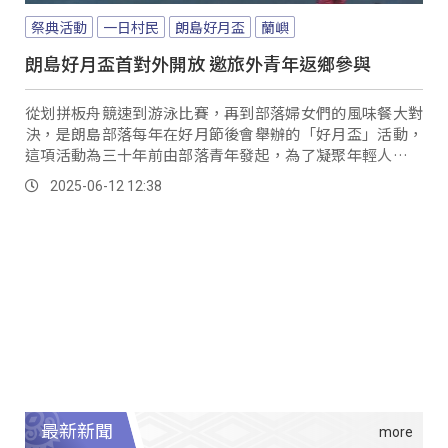
祭典活動
一日村民
朗島好月盃
蘭嶼
朗島好月盃首對外開放 邀旅外青年返鄉參與
從划拼板舟競速到游泳比賽，再到部落婦女們的風味餐大對
決，是朗島部落每年在好月節後會舉辦的「好月盃」活動，
這項活動為三十年前由部落青年發起，為了凝聚年輕人的向
心力，一起完成一件有意義的事，活動處處能看見部落青年
2025-06-12 12:38
對文化的重視與巧思。
最新新聞