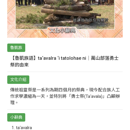
魯凱族
【魯凱族語】ta‘avalra ‘i tatolohae ni｜萬山部落勇士
祭的由來
文化介紹
傳統祖靈祭是一系列為期四個月的祭典，現今配合族人工
作求學濃縮為一天，並特別將「勇士祭(Ta‘avala)」凸顯辦
理。
小辭典
ta‘avalra