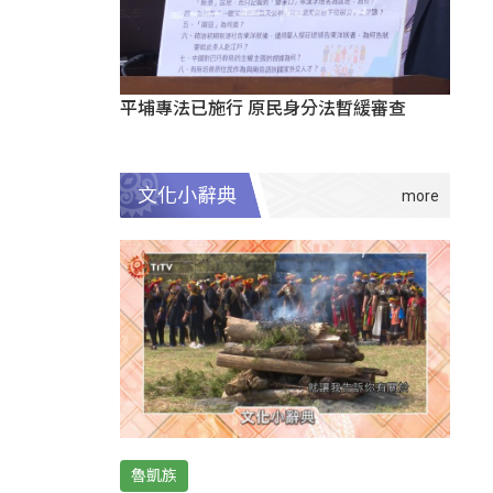
平埔專法已施行 原民身分法暫緩審查
文化小辭典
魯凱族