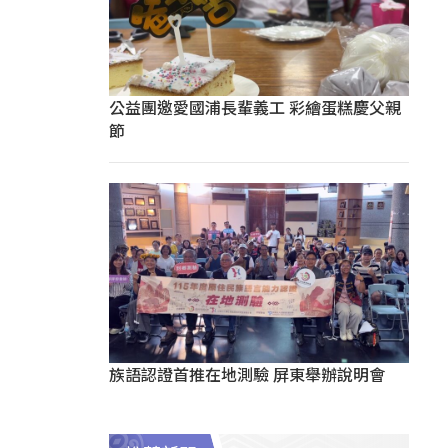
公益團邀愛國浦長輩義工 彩繪蛋糕慶父親
節
族語認證首推在地測驗 屏東舉辦說明會