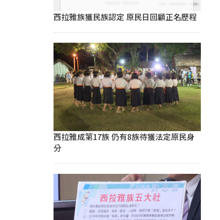
西拉雅族獲民族認定 原民日回顧正名歷程
西拉雅成第17族 仍有8族待獲法定原民身
分