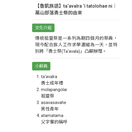
【魯凱族語】ta‘avalra ‘i tatolohae ni｜
萬山部落勇士祭的由來
文化介紹
傳統祖靈祭是一系列為期四個月的祭典，
現今配合族人工作求學濃縮為一天，並特
別將「勇士祭(Ta‘avala)」凸顯辦理。
小辭典
ta‘avalra
勇士成年禮
molapangolai
祖靈祭
asavasavahe
男性青年
atamatama
父字輩的稱呼