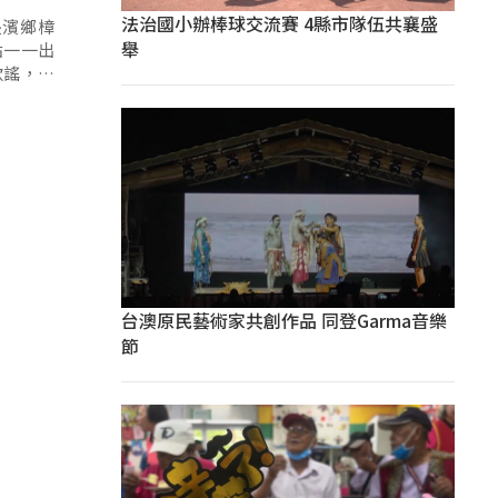
法治國小辦棒球交流賽 4縣市隊伍共襄盛
長濱鄉樟
舉
點一一出
歌謠，演
台澳原民藝術家共創作品 同登Garma音樂
節