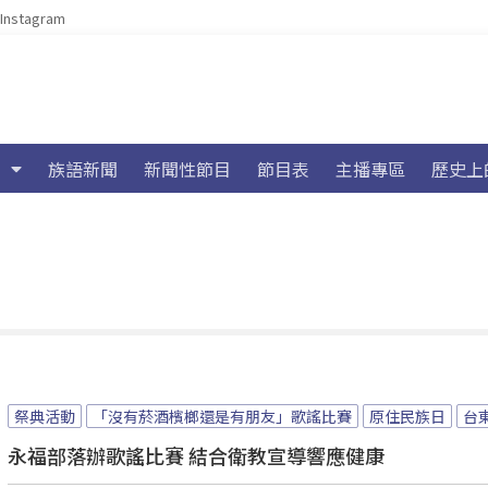
Instagram
族語新聞
新聞性節目
節目表
主播專區
歷史上
祭典活動
「沒有菸酒檳榔還是有朋友」歌謠比賽
原住民族日
台
永福部落辦歌謠比賽 結合衛教宣導響應健康