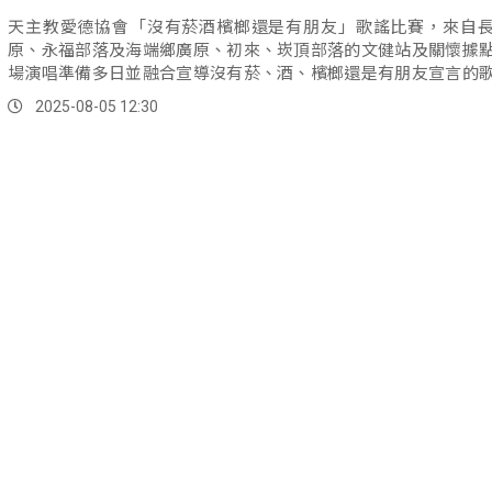
天主教愛德協會「沒有菸酒檳榔還是有朋友」歌謠比賽，來自
原、永福部落及海端鄉廣原、初來、崁頂部落的文健站及關懷據
場演唱準備多日並融合宣導沒有菸、酒、檳榔還是有朋友宣言的
出獲得全場的掌聲。
2025-08-05 12:30