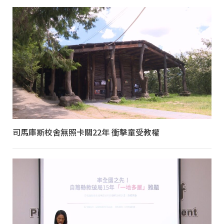
司馬庫斯校舍無照卡關22年 衝擊童受教權