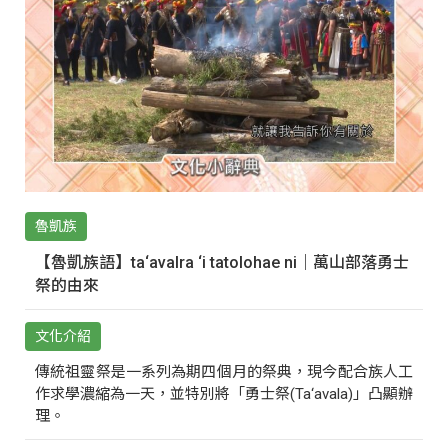
魯凱族
【魯凱族語】ta‘avalra ‘i tatolohae ni｜萬山部落勇士
祭的由來
文化介紹
傳統祖靈祭是一系列為期四個月的祭典，現今配合族人工
作求學濃縮為一天，並特別將「勇士祭(Ta‘avala)」凸顯辦
理。