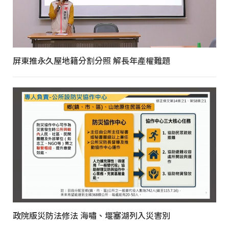
屏東推永久屋地籍分割分照 解長年產權難題
政院版災防法修法 海嘯、堰塞湖列入災害別