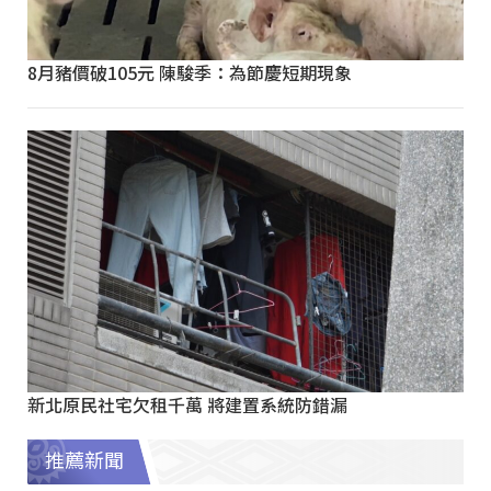
8月豬價破105元 陳駿季：為節慶短期現象
新北原民社宅欠租千萬 將建置系統防錯漏
推薦新聞