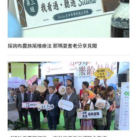
探詢布農族尾椎療法 那瑪夏耆老分享見聞