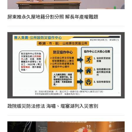
屏東推永久屋地籍分割分照 解長年產權難題
政院版災防法修法 海嘯、堰塞湖列入災害別