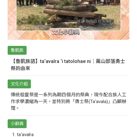
魯凱族
【魯凱族語】ta‘avalra ‘i tatolohae ni｜萬山部落勇士
祭的由來
文化介紹
傳統祖靈祭是一系列為期四個月的祭典，現今配合族人工
作求學濃縮為一天，並特別將「勇士祭(Ta‘avala)」凸顯辦
理。
小辭典
ta‘avalra