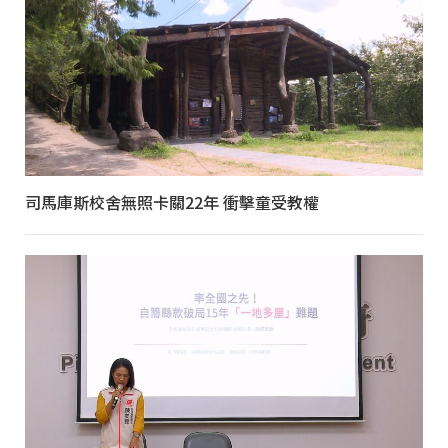
司馬庫斯校舍無照卡關22年 衝擊童受教權