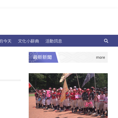
的今天
文化小辭典
活動訊息
最新新聞