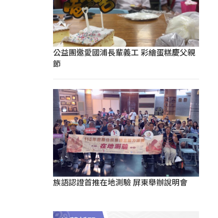
公益團邀愛國浦長輩義工 彩繪蛋糕慶父親
節
族語認證首推在地測驗 屏東舉辦說明會