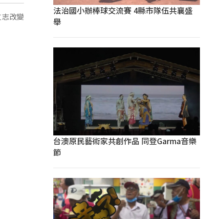
法治國小辦棒球交流賽 4縣市隊伍共襄盛
立志改變
舉
台澳原民藝術家共創作品 同登Garma音樂
節