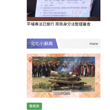
平埔專法已施行 原民身分法暫緩審查
文化小辭典
魯凱族