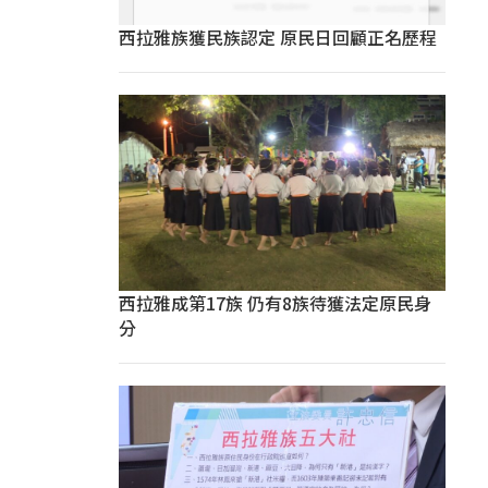
西拉雅族獲民族認定 原民日回顧正名歷程
西拉雅成第17族 仍有8族待獲法定原民身
分