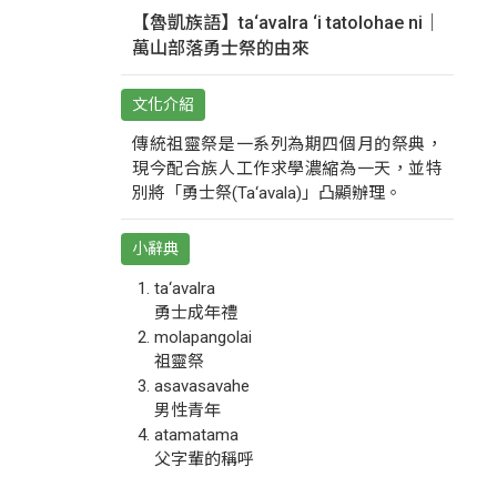
【魯凱族語】ta‘avalra ‘i tatolohae ni｜
萬山部落勇士祭的由來
文化介紹
傳統祖靈祭是一系列為期四個月的祭典，
現今配合族人工作求學濃縮為一天，並特
別將「勇士祭(Ta‘avala)」凸顯辦理。
小辭典
ta‘avalra
勇士成年禮
molapangolai
祖靈祭
asavasavahe
男性青年
atamatama
父字輩的稱呼