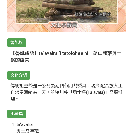
魯凱族
【魯凱族語】ta‘avalra ‘i tatolohae ni｜萬山部落勇士
祭的由來
文化介紹
傳統祖靈祭是一系列為期四個月的祭典，現今配合族人工
作求學濃縮為一天，並特別將「勇士祭(Ta‘avala)」凸顯辦
理。
小辭典
ta‘avalra
勇士成年禮