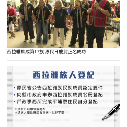
西拉雅族成第17族 原民日慶賀正名成功