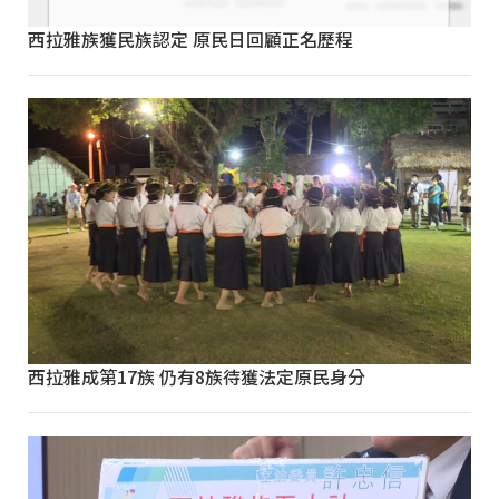
西拉雅族獲民族認定 原民日回顧正名歷程
西拉雅成第17族 仍有8族待獲法定原民身分