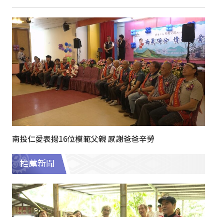
南投仁愛表揚16位模範父親 感謝爸爸辛勞
推薦新聞