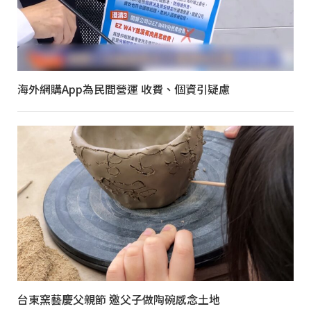
海外網購App為民間營運 收費、個資引疑慮
台東窯藝慶父親節 邀父子做陶碗感念土地