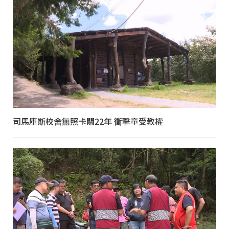
司馬庫斯校舍無照卡關22年 衝擊童受教權