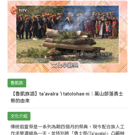
魯凱族
【魯凱族語】ta‘avalra ‘i tatolohae ni｜萬山部落勇士
祭的由來
文化介紹
傳統祖靈祭是一系列為期四個月的祭典，現今配合族人工
作求學濃縮為一天，並特別將「勇士祭(Ta‘avala)」凸顯辦