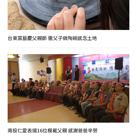
台東窯藝慶父親節 邀父子做陶碗感念土地
南投仁愛表揚16位模範父親 感謝爸爸辛勞