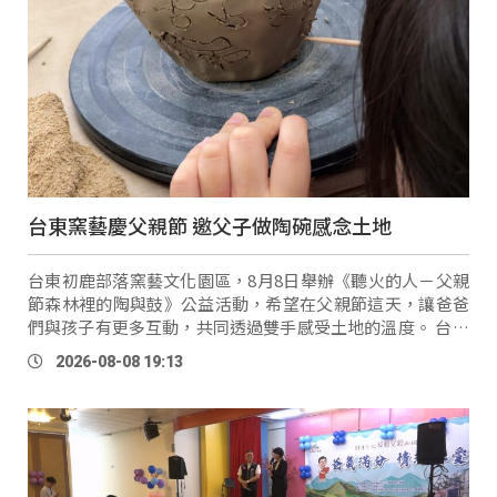
台東窯藝慶父親節 邀父子做陶碗感念土地
台東初鹿部落窯藝文化園區，8月8日舉辦《聽火的人－父親
節森林裡的陶與鼓》公益活動，希望在父親節這天，讓爸爸
們與孩子有更多互動，共同透過雙手感受土地的溫度。 台東
窯藝文化園區（九鳥陶燒）執行長 廖夏子：「這次的公益活
2026-08-08 19:13
動，是爸爸帶著小 …