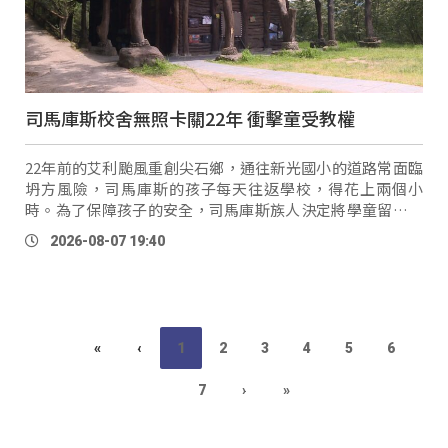
司馬庫斯校舍無照卡關22年 衝擊童受教權
22年前的艾利颱風重創尖石鄉，通往新光國小的道路常面臨
坍方風險，司馬庫斯的孩子每天往返學校，得花上兩個小
時。為了保障孩子的安全，司馬庫斯族人決定將學童留在部
落上課，更由族人共同興建校舍，成為現在的新光國小司馬
2026-08-07 19:40
庫斯分班 …
«
‹
1
2
3
4
5
6
7
›
»