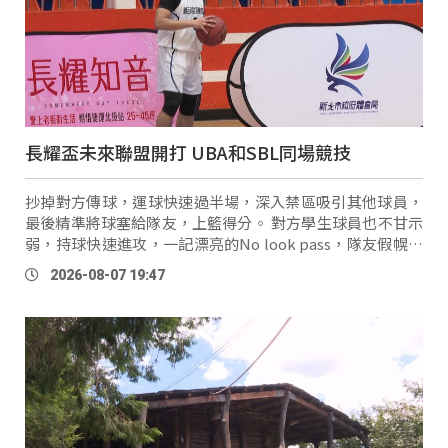
長耀盃未來聯盟開打 UBA和SBL同場競技
抄掉對方傳球，運球快速過半場，深入禁區吸引其他球員，
最後精準將球塞給隊友，上籃得分。 對方學生球員也不甘示
弱，持球快速進攻，一記漂亮的No look pass，隊友假幌騙
過對手，兩分入袋，這裡是一年一度的長耀盃賽事。 長耀盃
2026-08-07 19:47
未來聯盟公益賽從上個 …