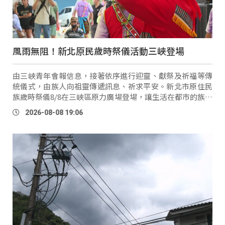
風雨無阻！新北原民歲時祭儀活動三峽登場
由三峽青年會報信息，接著依序進行迎靈、獻祭及祈福等傳
統儀式，由族人向祖靈傳遞訊息、祈求平安。新北市原住民
族歲時祭儀8/8在三峽區原力廣場登場，讓生活在都市的族人
透過祭儀凝聚感情，也重新找回文化與祖靈的連結。 三峽青
2026-08-08 19:06
年會副 …