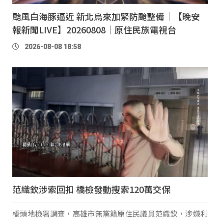
颱風白海豚逼近 新北烏來加緊防颱整備｜【晚安
報新聞LIVE】20260808｜原住民族電視台
2026-08-08 18:58
范織欽涉索回扣 橋檢發動搜索120萬交保
橋頭地檢署調查，高雄市無黨籍原住民議員范織欽，涉嫌利