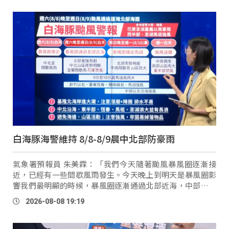
白海豚海警維持 8/8-8/9晨中北部防豪雨
氣象署預報員 朱美霖：「我們今天隨著颱風暴風圈逐漸接
近，已經有一些間歇風雨發生。今天晚上到明天是暴風圈影
響我們最明顯的時候，暴風圈逐漸通過北部近海，中部以北
山區雨勢明顯，花東因為位於背風側，所以有明顯高溫出
2026-08-08 19:19
現，焚風情形要 …