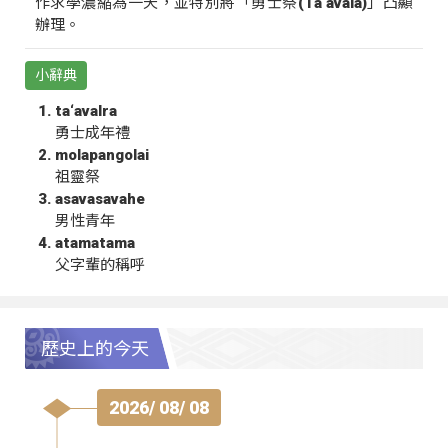
作求學濃縮為一天，並特別將「勇士祭(Ta‘avala)」凸顯
辦理。
小辭典
ta‘avalra
勇士成年禮
molapangolai
祖靈祭
asavasavahe
男性青年
atamatama
父字輩的稱呼
歷史上的今天
2026/ 08/ 08