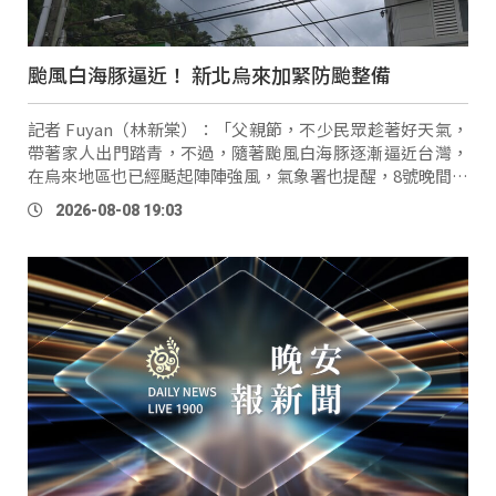
颱風白海豚逼近！ 新北烏來加緊防颱整備
記者 Fuyan（林新棠）：「父親節，不少民眾趁著好天氣，
帶著家人出門踏青，不過，隨著颱風白海豚逐漸逼近台灣，
在烏來地區也已經颳起陣陣強風，氣象署也提醒，8號晚間開
始，風雨也將逐漸增強。」 隨著颱風白海豚逐漸逼近，氣象
2026-08-08 19:03
署預估將對中部及北部地區 …