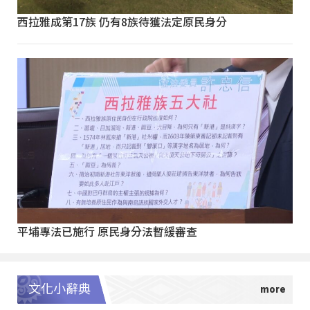
西拉雅成第17族 仍有8族待獲法定原民身分
平埔專法已施行 原民身分法暫緩審查
文化小辭典