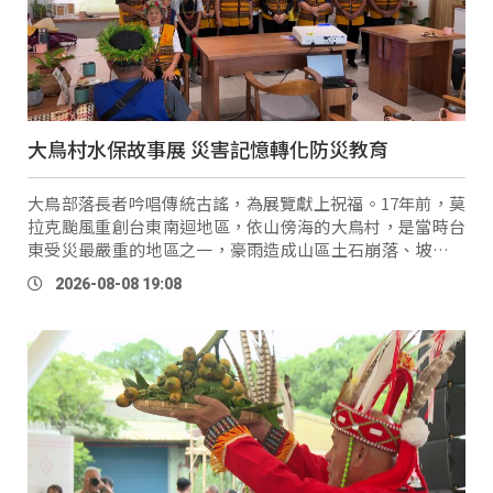
大鳥村水保故事展 災害記憶轉化防災教育
大鳥部落長者吟唱傳統古謠，為展覽獻上祝福。17年前，莫
拉克颱風重創台東南迴地區，依山傍海的大鳥村，是當時台
東受災最嚴重的地區之一，豪雨造成山區土石崩落、坡地崩
塌及土砂堆積，不僅道路中斷、家園受損，也成為許多族人
2026-08-08 19:08
至今難忘的記 …