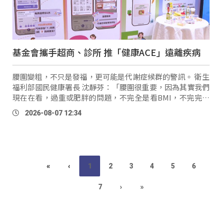
基金會攜手超商、診所 推「健康ACE」遠離疾病
腰圍變粗，不只是發福，更可能是代謝症候群的警訊。 衛生
福利部國民健康署長 沈靜芬：「腰圍很重要，因為其實我們
現在在看，過重或肥胖的問題，不完全是看BMI，不完完全
全是看體重。腰圍跟身體的體脂、體內內臟脂肪是成正相
2026-08-07 12:34
關，其實有很多研究數 …
«
‹
1
2
3
4
5
6
7
›
»