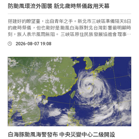
防颱風環流外圍襲 新北歲時祭儀啟用天幕
搭建好的瞭望臺，出自青年之手。新北市三峽區準備隔天8日
的歲時祭儀，但也剛好是颱風白海豚對北台灣影響最明顯時
刻，族人表示風雨無阻。 三峽區原住民族發展協進會理事長
李世泓：「颱風這個狀況，我們有評估了很多，但是在於它
2026-08-07 19:08
沒有發陸 …
白海豚颱風海警發布 中央災變中心二級開設