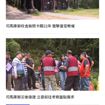
司馬庫斯校舍無照卡關22年 衝擊童受教權
司馬庫斯災後復建 立委前往考察盤點需求