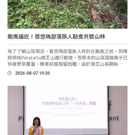
颱風逼近！普悠瑪部落族人勘查共管山林
為了了解山區現況，普悠瑪部落族人特別在颱風之前，到傳
統領域Patatallu南王山進行勘查，而原本的山區道路幾乎已
快被野草覆蓋，機車前進相當困難，由於南王山長期無人管
理，上山的道路幾乎無法通行。 普悠瑪部落長老會長 賴光
2026-08-07 19:20
輝：「我們小時候這 …