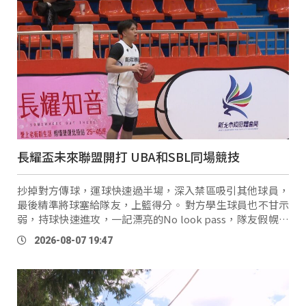
長耀盃未來聯盟開打 UBA和SBL同場競技
抄掉對方傳球，運球快速過半場，深入禁區吸引其他球員，
最後精準將球塞給隊友，上籃得分。 對方學生球員也不甘示
弱，持球快速進攻，一記漂亮的No look pass，隊友假幌騙
過對手，兩分入袋，這裡是一年一度的長耀盃賽事。 長耀盃
2026-08-07 19:47
未來聯盟公益賽從上個 …