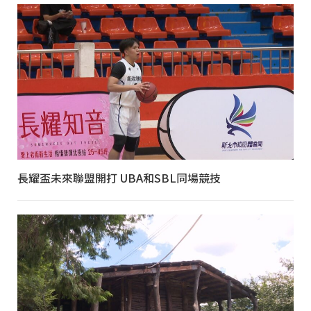
長耀盃未來聯盟開打 UBA和SBL同場競技