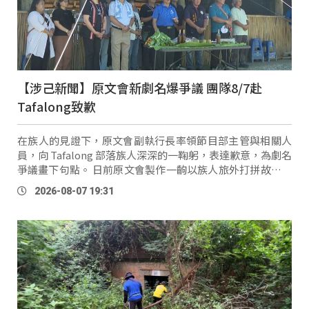
【涉己新聞】原文會新劇名爆爭議 團隊8/7赴
Tafalong致歉
在族人的見證下，原文會副執行長率領節目部主管與相關人
員，向 Tafalong 部落族人深深的一鞠躬，表達歉意，為劇名
爭議畫下句點。 日前原文會製作一齣以族人旅外打拼故事為
基底的劇場戲劇，只是原本的美好初衷，卻因為劇名
2026-08-07 19:31
《Maan！把 Tafalong 搬到台北？！》引發 …