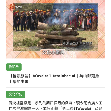
魯凱族
【魯凱族語】ta‘avalra ‘i tatolohae ni｜萬山部落勇
士祭的由來
文化介紹
傳統祖靈祭是一系列為期四個月的祭典，現今配合族人工
作求學濃縮為一天，並特別將「勇士祭(Ta‘avala)」凸顯