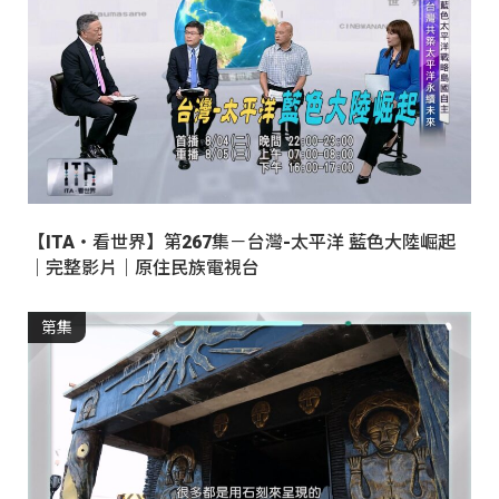
【ITA・看世界】第267集－台灣-太平洋 藍色大陸崛起
｜完整影片｜原住民族電視台
第集