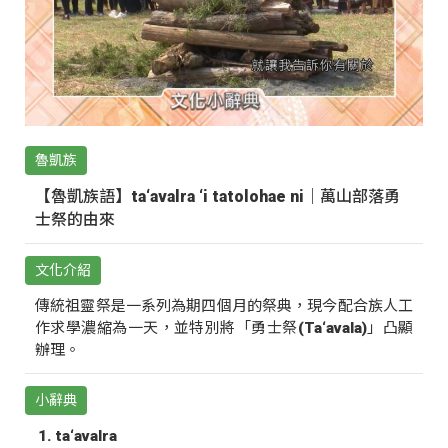
魯凱族
【魯凱族語】ta‘avalra ‘i tatolohae ni｜萬山部落勇
士祭的由來
文化介紹
傳統祖靈祭是一系列為期四個月的祭典，現今配合族人工
作求學濃縮為一天，並特別將「勇士祭(Ta‘avala)」凸顯
辦理。
小辭典
ta‘avalra