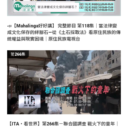
📣【Mahalinga好好講】 完整節目 第118集｜當法律變
成文化保存的絆腳石—從《土石採取法》看原住民族的傳
統權益與現實困境｜原住民族電視台
第266集
【ITA・看世界】第266集－聯合國調查 戰火下的童年｜