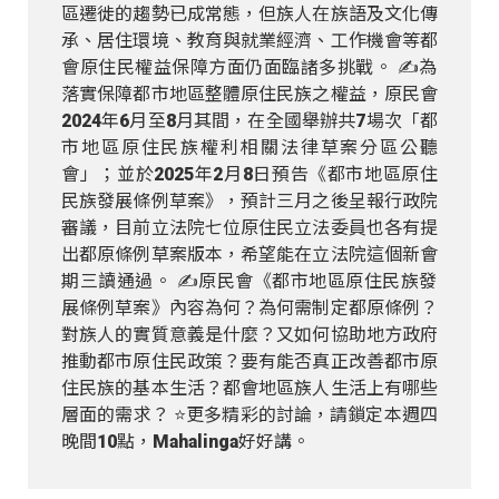
區遷徙的趨勢已成常態，但族人在族語及文化傳
承、居住環境、教育與就業經濟、工作機會等都
會原住民權益保障方面仍面臨諸多挑戰。 ✍️為
落實保障都市地區整體原住民族之權益，原民會
2024年6月至8月其間，在全國舉辦共7場次「都
市地區原住民族權利相關法律草案分區公聽
會」；並於2025年2月8日預告《都市地區原住
民族發展條例草案》，預計三月之後呈報行政院
審議，目前立法院七位原住民立法委員也各有提
出都原條例草案版本，希望能在立法院這個新會
期三讀通過。 ✍️原民會《都市地區原住民族發
展條例草案》內容為何？為何需制定都原條例？
對族人的實質意義是什麼？又如何協助地方政府
推動都市原住民政策？要有能否真正改善都市原
住民族的基本生活？都會地區族人生活上有哪些
層面的需求？ ⭐️更多精彩的討論，請鎖定本週四
晚間10點，Mahalinga好好講。