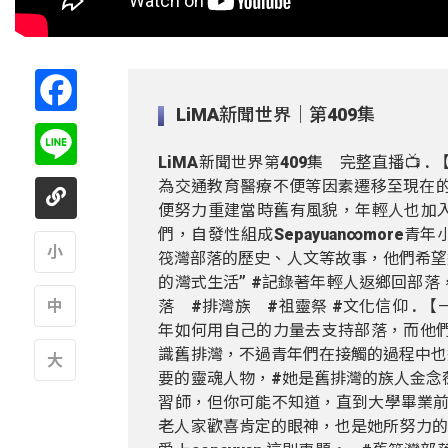
Facebook
LiMA新聞世界｜第409集
Line
LiMA新聞世界第409集 完整直播📺 
為交通教育醫療不便等因素遷移至現在的
便努力重建當時舊有風貌，年輕人也加
們，自發性組成Sepayuan∞more青
筏灣部落的歷史、人文等故事，他們希望
的灣式生活” #記錄著年輕人返鄉回部落
A
落 #排灣族 #祖靈祭 #文化信仰 . 【
年如何用自己的力量去支持部落，而他們的
A
識舊排灣，不過青年們在接觸的過程中也
要的靈魂人物，#她是舊排灣的族人金念薇，
A
習師，但你可能不知道，直到大學畢業前
老人家歡喜肯定的眼神，也是她所努力的