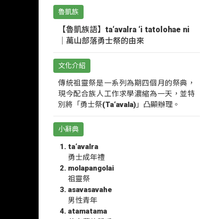
魯凱族
【魯凱族語】ta‘avalra ‘i tatolohae ni
｜萬山部落勇士祭的由來
文化介紹
傳統祖靈祭是一系列為期四個月的祭典，
現今配合族人工作求學濃縮為一天，並特
別將「勇士祭(Ta‘avala)」凸顯辦理。
小辭典
ta‘avalra
勇士成年禮
molapangolai
祖靈祭
asavasavahe
男性青年
atamatama