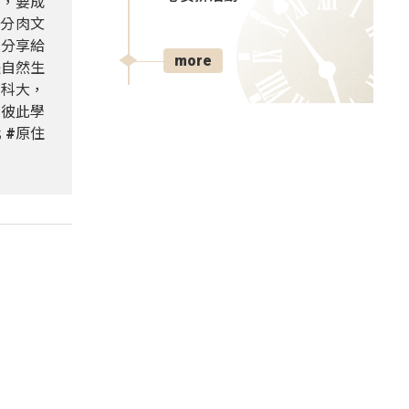
裡，要成
分肉文
位分享給
more
是自然生
屏科大，
享彼此學
 #原住