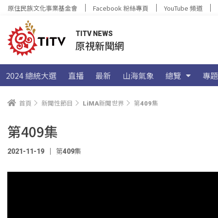
原住民族文化事業基金會
Facebook 粉絲專頁
YouTube 頻道
TITV NEWS
原視新聞網
2024 總統大選
直播
最新
山海氣象
總覽
專題
首頁
新聞性節目
LiMA新聞世界
第409集
第409集
2021-11-19
第409集