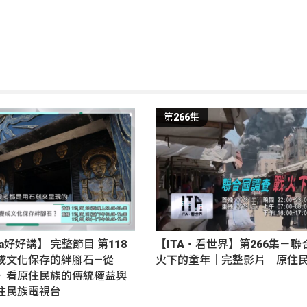
第266集
nga好好講】 完整節目 第118
【ITA・看世界】第266集－聯
成文化保存的絆腳石—從
火下的童年｜完整影片｜原住
》看原住民族的傳統權益與
住民族電視台