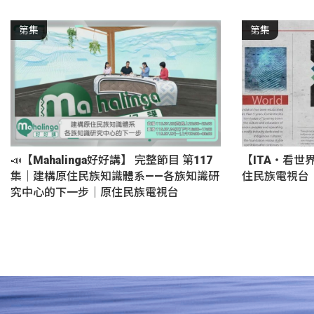
第集
第集
📣【Mahalinga好好講】 完整節目 第117
【ITA・看世
集｜建構原住民族知識體系——各族知識研
住民族電視台
究中心的下一步｜原住民族電視台