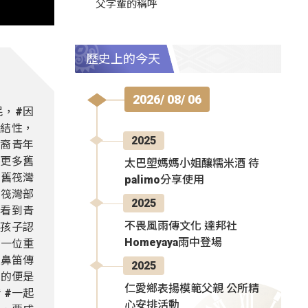
父字輩的稱呼
歷史上的今天
2026/ 08/ 06
民，#因
連結性，
2025
裔青年
將更多舊
太巴塱媽媽小姐釀糯米酒 待
-舊筏灣
palimo分享使用
舊筏灣部
2025
們看到青
不畏風雨傳文化 達邦社
帶孩子認
Homeyaya雨中登場
有一位重
位鼻笛傳
2025
見的便是
仁愛鄉表揚模範父親 公所精
 #一起
心安排活動