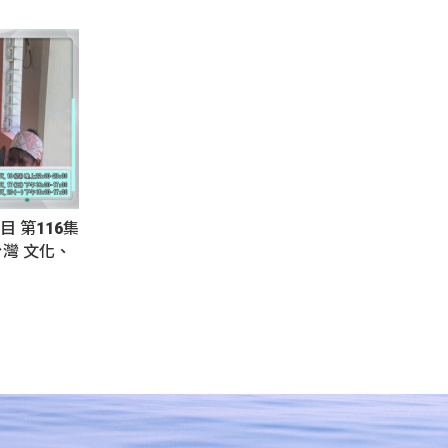
目 第116集
灣 文化、