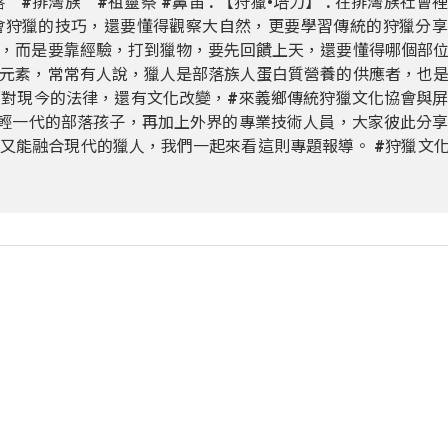
灣部落 #排灣族 #祖靈祭 #鼻笛 . 【狩獵•培力】 . 在排灣族社會
會狩獵的技巧，還要懂得觀察大自然，更要學習傳統的狩獵分享
，而是要靠經驗，打到獵物，要先回饋上天，還要懂得哪個部
元素，常常有人說，獵人是部落族人蛋白質營養的供應者，也
對現今的法律，還有文化改變，#來義鄉傳統狩獵文化協會與
輕一代的部落孩子，再加上外界的專業技術人員，大家彼此分
又能融合現代的獵人，我們一起來看這則專題報導。 #狩獵文化