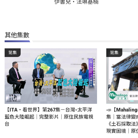
伊書兒‧法琳基楠
其他集數
第集
第集
【ITA・看世界】第267集－台灣-太平洋
📣【Mahali
藍色大陸崛起｜完整影片｜原住民族電視
集｜當法律變
台
《土石採取法
現實困境｜原