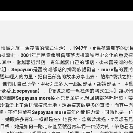
. 【慢城之旅─舊筏灣的灣式生活】 . 1947年，#舊筏灣部落的居
排灣村，2001年居民意識到舊部落與排灣族歷史文化的重要
入其中，當越靠近部落，青年越愛自己的部落，後來舊筏灣的後
年小組，Sepayuan是舊筏灣部落的排灣族語發音，more指的要
透年輕人的力量，把自己部落的故事分享出去。 這集“慢城之旅
，他們用自己所學，#吸引更多人一起回部落，認識部落。 . #
一起愛上sepayuan】 . 【慢城之旅─舊筏灣的灣式生活】讓我
團體Sepayuan more原本只是單純地想回到部落唱唱歌，
逐漸愛上了舊排灣這塊土地，想為這裏做更多的事情，而其中
不但是號召Sepayuan more青年的關鍵力量，同時也是一
，她跟許多青年一樣都是在外地長大，念薇曾說過，#最想看
目標，她是如何一路走來甚至號召青年們一齊努力的？帶您看看