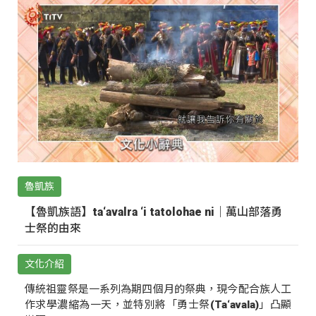
魯凱族
【魯凱族語】ta‘avalra ‘i tatolohae ni｜萬山部落勇
士祭的由來
文化介紹
傳統祖靈祭是一系列為期四個月的祭典，現今配合族人工
作求學濃縮為一天，並特別將「勇士祭(Ta‘avala)」凸顯