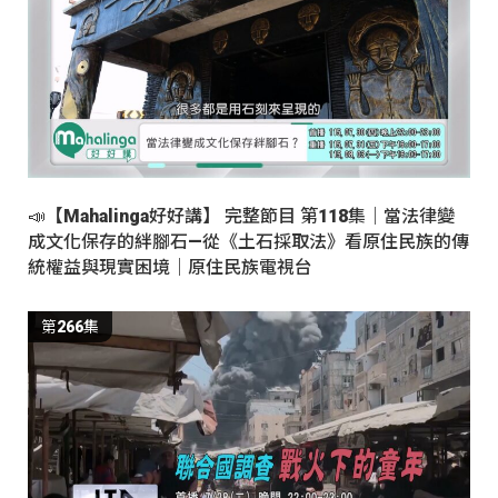
📣【Mahalinga好好講】 完整節目 第118集｜當法律變
成文化保存的絆腳石—從《土石採取法》看原住民族的傳
統權益與現實困境｜原住民族電視台
第266集