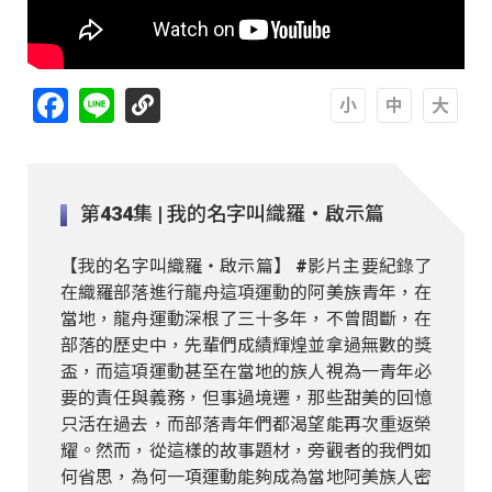
Facebook
Line
A
A
A
第434集 | 我的名字叫織羅‧啟示篇
【我的名字叫織羅‧啟示篇】 #影片主要紀錄了
在織羅部落進行龍舟這項運動的阿美族青年，在
當地，龍舟運動深根了三十多年，不曾間斷，在
部落的歷史中，先輩們成績輝煌並拿過無數的獎
盃，而這項運動甚至在當地的族人視為一青年必
要的責任與義務，但事過境遷，那些甜美的回憶
只活在過去，而部落青年們都渴望能再次重返榮
耀。然而，從這樣的故事題材，旁觀者的我們如
何省思，為何一項運動能夠成為當地阿美族人密