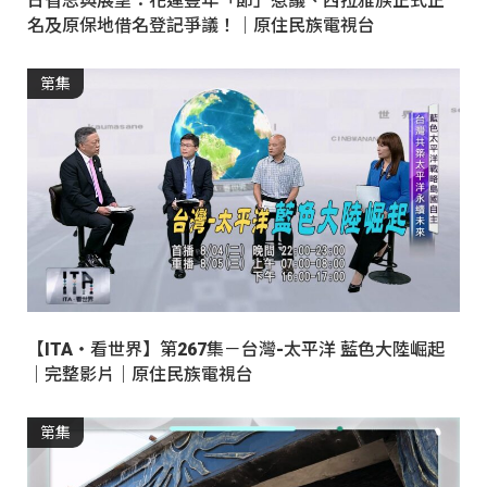
日省思與展望：花蓮豐年「節」惹議、西拉雅族正式正
名及原保地借名登記爭議！｜原住民族電視台
第集
【ITA・看世界】第267集－台灣-太平洋 藍色大陸崛起
｜完整影片｜原住民族電視台
第集