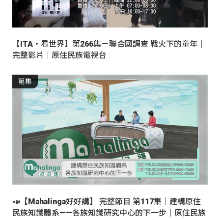
【ITA・看世界】第266集－聯合國調查 戰火下的童年｜
完整影片｜原住民族電視台
第集
📣【Mahalinga好好講】 完整節目 第117集｜建構原住
民族知識體系——各族知識研究中心的下一步｜原住民族