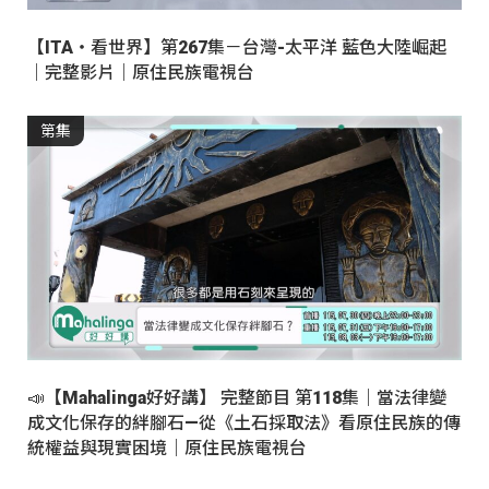
【ITA・看世界】第267集－台灣-太平洋 藍色大陸崛起
｜完整影片｜原住民族電視台
第集
📣【Mahalinga好好講】 完整節目 第118集｜當法律變
成文化保存的絆腳石—從《土石採取法》看原住民族的傳
統權益與現實困境｜原住民族電視台