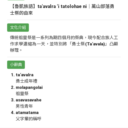
【魯凱族語】ta‘avalra ‘i tatolohae ni｜萬山部落勇
士祭的由來
文化介紹
傳統祖靈祭是一系列為期四個月的祭典，現今配合族人工
作求學濃縮為一天，並特別將「勇士祭(Ta‘avala)」凸顯
辦理。
小辭典
ta‘avalra
勇士成年禮
molapangolai
祖靈祭
asavasavahe
男性青年
atamatama
父字輩的稱呼