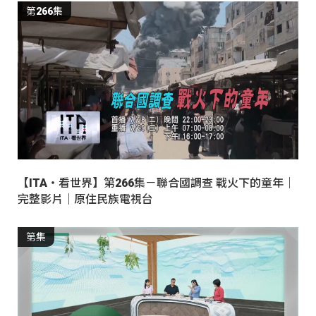
第266集
【ITA・看世界】第266集－聯合國調查 戰火下的童年｜
完整影片｜原住民族電視台
第集