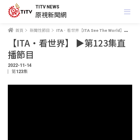
TITV NEWS
原視新聞網
首頁
新聞性節目
ITA．看世界【ITA See The World】
【IT
【ITA・看世界】 ▶️第123集直
播節目
2022-11-14
第123集