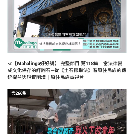
📣【Mahalinga好好講】 完整節目 第118集｜當法律變
成文化保存的絆腳石—從《土石採取法》看原住民族的傳
統權益與現實困境｜原住民族電視台
第266集