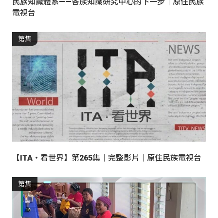
民族知識體系——各族知識研究中心的下一步｜原住民族
電視台
第集
【ITA・看世界】第265集｜完整影片｜原住民族電視台
第集