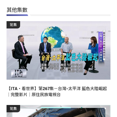
其他集數
第集
【ITA・看世界】第267集－台灣-太平洋 藍色大陸崛起
｜完整影片｜原住民族電視台
第集