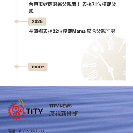
台東市歡慶溫馨父親節！ 表揚71位模範父
親
2026
長濱鄉表揚22位模範Mama 感念父親辛勞
more
TITV NEWS
原視新聞網
電話：(02)2788-1600