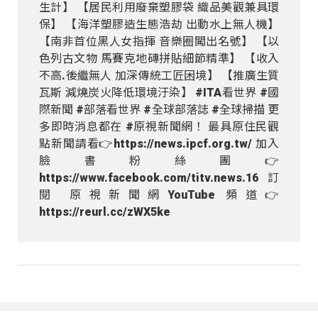
生計】 【居民利用廢棄塑膠袋 織品美觀兼具環
保】 【海洋塑膠造生態浩劫 出動水上無人機】
【南非首位黑人女指揮 音樂圈闖出名號】 【以
色列古文物 馬賽克地磚拼貼細節精準】 【收入
不高.後繼無人 加深傳統工匠困境】 【推廣生質
瓦斯 減燒炭火降低環境汙染】 #ITA看世界 #國
際新聞 #部落看世界 #全球部落誌 #全球掃描 更
多即時消息都在 #原視新聞網！ 最具原住民觀
點新聞請看👉https://news.ipcf.org.tw/ 加入
臉書粉絲團👉
https://www.facebook.com/titv.news.16 訂
閱 原視新聞網YouTube 頻道👉
https://reurl.cc/zWX5ke