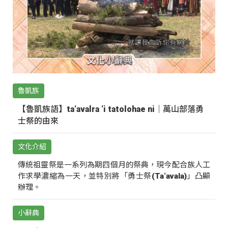
魯凱族
【魯凱族語】ta‘avalra ‘i tatolohae ni｜萬山部落勇
士祭的由來
文化介紹
傳統祖靈祭是一系列為期四個月的祭典，現今配合族人工
作求學濃縮為一天，並特別將「勇士祭(Ta‘avala)」凸顯
辦理。
小辭典