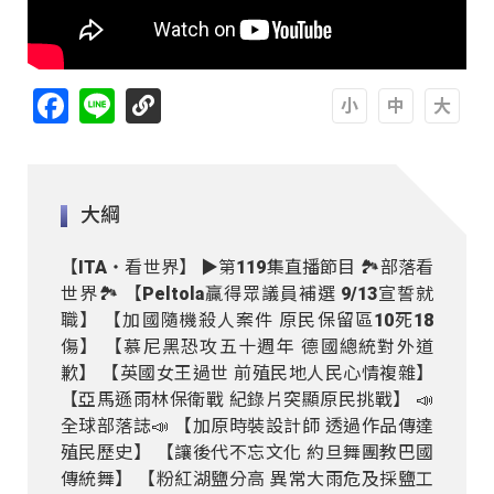
Facebook
Line
A
A
A
大綱
【ITA・看世界】 ▶️第119集直播節目 🏞部落看
世界🏞 【Peltola贏得眾議員補選 9/13宣誓就
職】 【加國隨機殺人案件 原民保留區10死18
傷】 【慕尼黑恐攻五十週年 德國總統對外道
歉】 【英國女王過世 前殖民地人民心情複雜】
【亞馬遜雨林保衛戰 紀錄片突顯原民挑戰】 📣
全球部落誌📣 【加原時裝設計師 透過作品傳達
殖民歷史】 【讓後代不忘文化 約旦舞團教巴國
傳統舞】 【粉紅湖鹽分高 異常大雨危及採鹽工