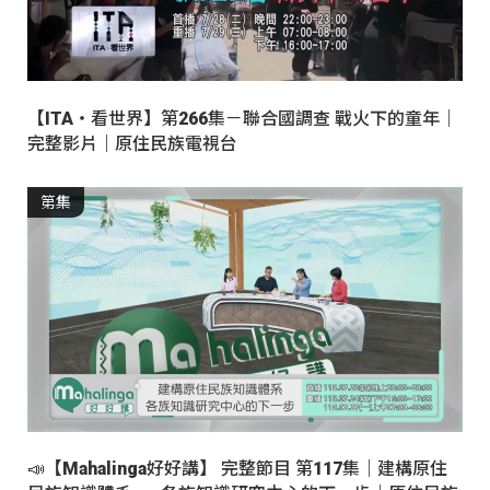
【ITA・看世界】第266集－聯合國調查 戰火下的童年｜
完整影片｜原住民族電視台
第集
📣【Mahalinga好好講】 完整節目 第117集｜建構原住