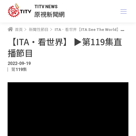
TITV NEWS
原視新聞網
首頁
新聞性節目
ITA．看世界【ITA See The World】
【IT
【ITA・看世界】 ▶️第119集直
播節目
2022-09-19
第119集