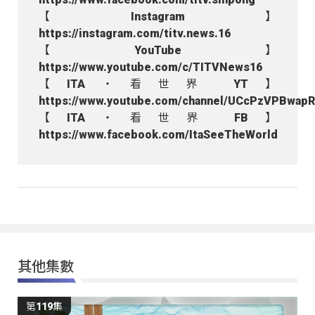
【Instagram】
https://instagram.com/titv.news.16
【YouTube】
https://www.youtube.com/c/TITVNews16
【ITA・看世界 YT】
https://www.youtube.com/channel/UCcPzVPBwap
【ITA・看世界 FB】
https://www.facebook.com/ItaSeeTheWorld
其他集數
第119集