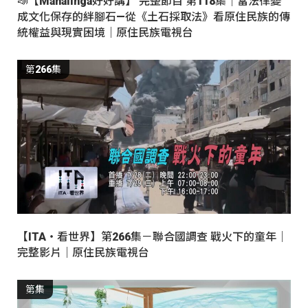
📣【Mahalinga好好講】 完整節目 第118集｜當法律變
成文化保存的絆腳石—從《土石採取法》看原住民族的傳
統權益與現實困境｜原住民族電視台
第266集
【ITA・看世界】第266集－聯合國調查 戰火下的童年｜
完整影片｜原住民族電視台
第集