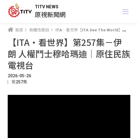
TITV NEWS
原視新聞網
首頁
新聞性節目
ITA．看世界【ITA See The World】
【I
【ITA・看世界】第257集－伊
朗 人權鬥士穆哈瑪迪｜原住民族
電視台
2026-05-26
第257集