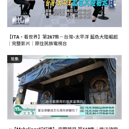
【ITA・看世界】第267集－台灣-太平洋 藍色大陸崛起
｜完整影片｜原住民族電視台
第集