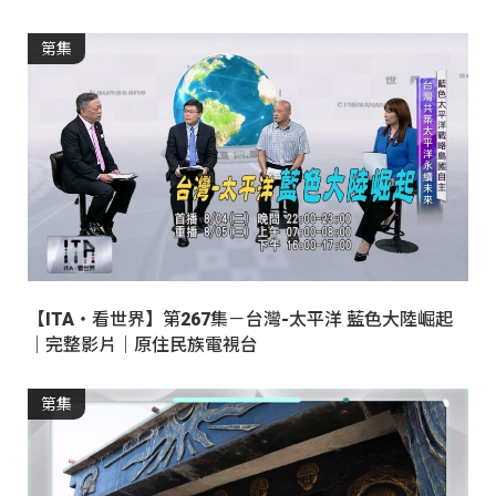
第集
【ITA・看世界】第267集－台灣-太平洋 藍色大陸崛起
｜完整影片｜原住民族電視台
第集