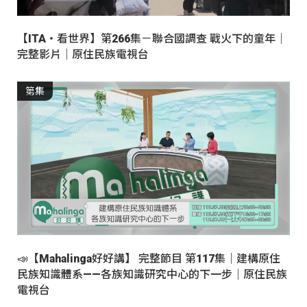
【ITA・看世界】第266集－聯合國調查 戰火下的童年｜
完整影片｜原住民族電視台
第集
📣【Mahalinga好好講】 完整節目 第117集｜建構原住
民族知識體系——各族知識研究中心的下一步｜原住民族
電視台