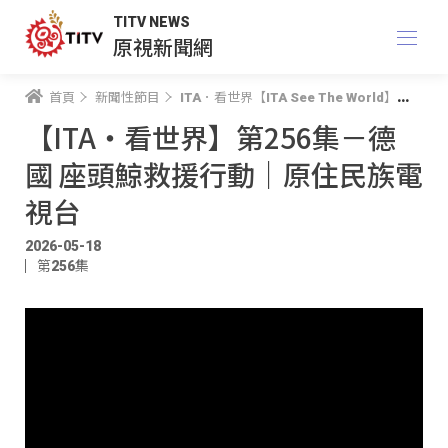
TITV NEWS
原視新聞網
首頁
新聞性節目
ITA．看世界【ITA See The World】
【I
【ITA・看世界】第256集－德
國 座頭鯨救援行動｜原住民族電
視台
2026-05-18
第256集