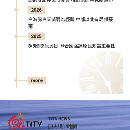
高齡健康產業博覽會 桃園館開幕見新趨勢
2026
白海豚白天減弱為輕颱 中部以北有局部豪
雨
2025
8/9國際原民日 聯合國強調原民知識重要性
more
TITV NEWS
原視新聞網