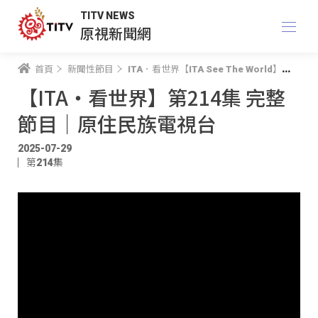
TITV NEWS
原視新聞網
首頁
新聞性節目
ITA．看世界【ITA See The World】
【I
【ITA・看世界】第214集 完整
節目｜原住民族電視台
2025-07-29
第214集