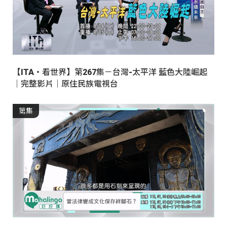
【ITA・看世界】第267集－台灣-太平洋 藍色大陸崛起
｜完整影片｜原住民族電視台
第集