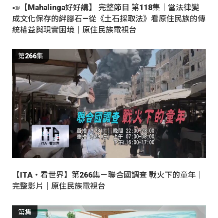
📣【Mahalinga好好講】 完整節目 第118集｜當法律變
成文化保存的絆腳石—從《土石採取法》看原住民族的傳
統權益與現實困境｜原住民族電視台
第266集
【ITA・看世界】第266集－聯合國調查 戰火下的童年｜
完整影片｜原住民族電視台
第集