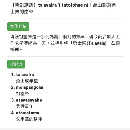
【魯凱族語】ta‘avalra ‘i tatolohae ni｜萬山部落勇
士祭的由來
文化介紹
傳統祖靈祭是一系列為期四個月的祭典，現今配合族人工
作求學濃縮為一天，並特別將「勇士祭(Ta‘avala)」凸顯
辦理。
小辭典
ta‘avalra
勇士成年禮
molapangolai
祖靈祭
asavasavahe
男性青年
atamatama
父字輩的稱呼