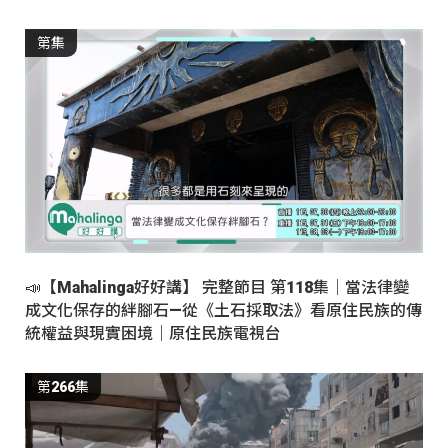
第集
📣【Mahalinga好好講】 完整節目 第118集｜當法律變
成文化保存的絆腳石—從《土石採取法》看原住民族的傳
統權益與現實困境｜原住民族電視台
第266集