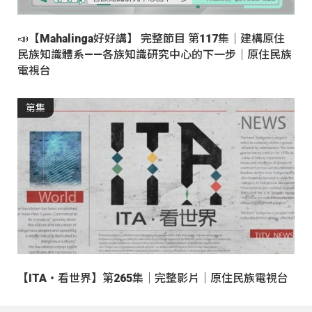
📣【Mahalinga好好講】 完整節目 第117集｜建構原住
民族知識體系——各族知識研究中心的下一步｜原住民族
電視台
第集
【ITA・看世界】第265集｜完整影片｜原住民族電視台