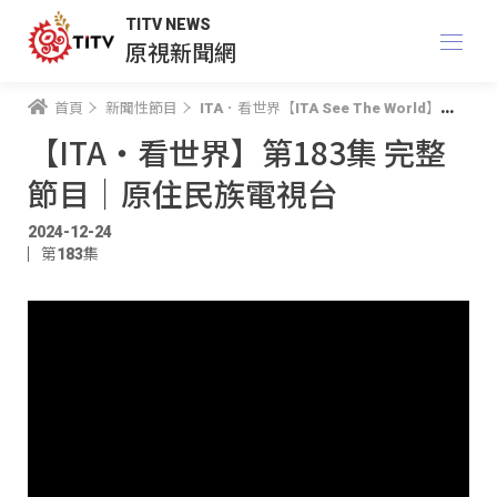
TITV NEWS
原視新聞網
首頁
新聞性節目
ITA．看世界【ITA See The World】
【I
【ITA・看世界】第183集 完整
節目｜原住民族電視台
2024-12-24
第183集