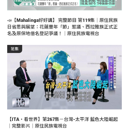
📣【Mahalinga好好講】 完整節目 第119集｜原住民族
日省思與展望：花蓮豐年「節」惹議、西拉雅族正式正
名及原保地借名登記爭議！｜原住民族電視台
第集
【ITA・看世界】第267集－台灣-太平洋 藍色大陸崛起
｜完整影片｜原住民族電視台