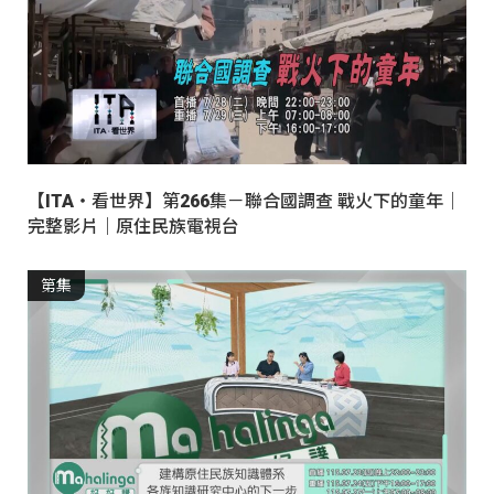
【ITA・看世界】第266集－聯合國調查 戰火下的童年｜
完整影片｜原住民族電視台
第集