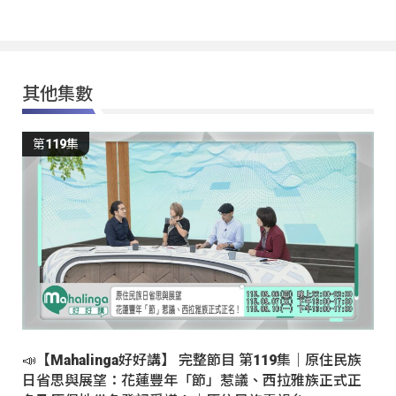
其他集數
第119集
📣【Mahalinga好好講】 完整節目 第119集｜原住民族
日省思與展望：花蓮豐年「節」惹議、西拉雅族正式正