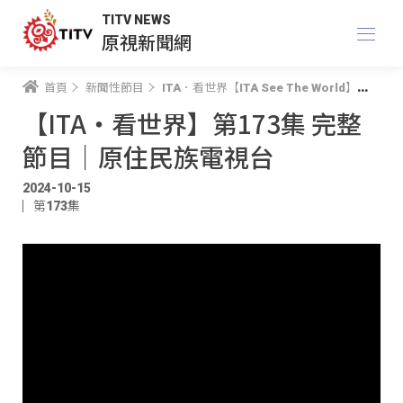
TITV NEWS
原視新聞網
首頁
新聞性節目
ITA．看世界【ITA See The World】
【I
【ITA・看世界】第173集 完整
節目｜原住民族電視台
2024-10-15
第173集