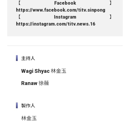
【Facebook】
https://www.facebook.com/titv.sinpong
【Instagram】
https://instagram.com/titv.news.16
主持人
Wagi Shyac 林金玉
Ranaw 徐薇
製作人
林金玉