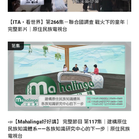
【ITA・看世界】第266集－聯合國調查 戰火下的童年｜
完整影片｜原住民族電視台
第集
📣【Mahalinga好好講】 完整節目 第117集｜建構原住
民族知識體系——各族知識研究中心的下一步｜原住民族
電視台