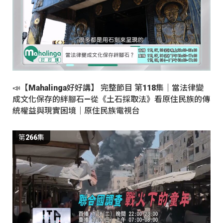
📣【Mahalinga好好講】 完整節目 第118集｜當法律變
成文化保存的絆腳石—從《土石採取法》看原住民族的傳
統權益與現實困境｜原住民族電視台
第266集