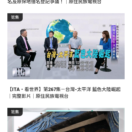
名及原保地借名登記爭議！｜原住民族電視台
第集
【ITA・看世界】第267集－台灣-太平洋 藍色大陸崛起
｜完整影片｜原住民族電視台
第集