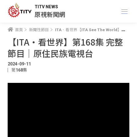
TITV NEWS
原視新聞網
首頁
新聞性節目
ITA．看世界【ITA See The World】
【I
【ITA・看世界】第168集 完整
節目｜原住民族電視台
2024-09-11
第168集