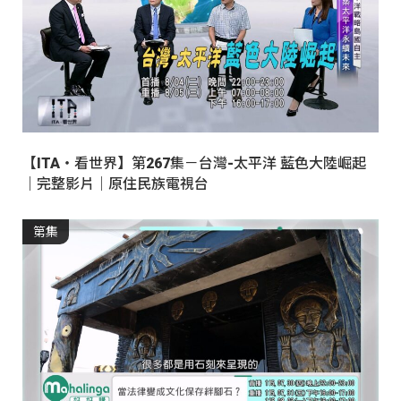
【ITA・看世界】第267集－台灣-太平洋 藍色大陸崛起
｜完整影片｜原住民族電視台
第集