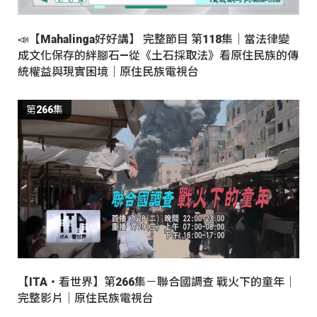
📣【Mahalinga好好講】 完整節目 第118集｜當法律變
成文化保存的絆腳石—從《土石採取法》看原住民族的傳
統權益與現實困境｜原住民族電視台
第266集
【ITA・看世界】第266集－聯合國調查 戰火下的童年｜
完整影片｜原住民族電視台