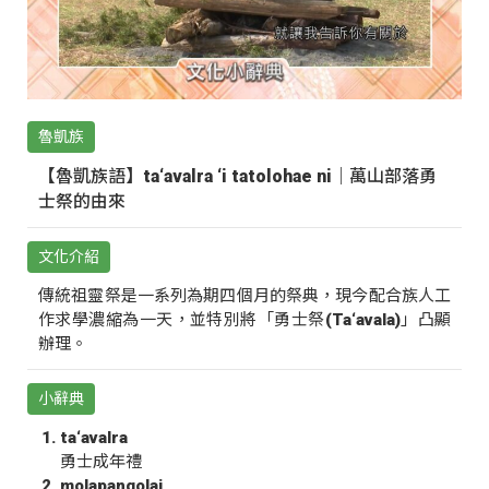
魯凱族
【魯凱族語】ta‘avalra ‘i tatolohae ni｜萬山部落勇
士祭的由來
文化介紹
傳統祖靈祭是一系列為期四個月的祭典，現今配合族人工
作求學濃縮為一天，並特別將「勇士祭(Ta‘avala)」凸顯
辦理。
小辭典
ta‘avalra
勇士成年禮
molapangolai