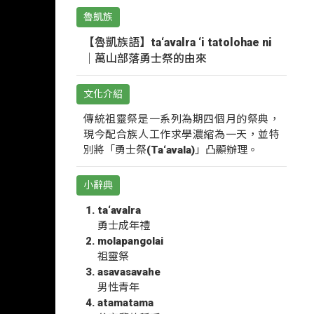
魯凱族
【魯凱族語】ta‘avalra ‘i tatolohae ni
｜萬山部落勇士祭的由來
文化介紹
傳統祖靈祭是一系列為期四個月的祭典，
現今配合族人工作求學濃縮為一天，並特
別將「勇士祭(Ta‘avala)」凸顯辦理。
小辭典
ta‘avalra
勇士成年禮
molapangolai
祖靈祭
asavasavahe
男性青年
atamatama