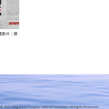
完整影片｜原
 © 2021 Indigenous Peoples Cultural Foundation
All Rights Reserved .