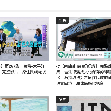
第集
界】第267集－台灣-太平洋
📣【Mahalinga好好講】 完整
｜完整影片｜原住民族電視
集｜當法律變成文化保存的絆
《土石採取法》看原住民族的
現實困境｜原住民族電視台
第集