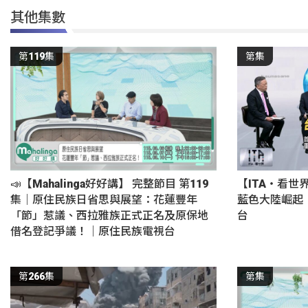
其他集數
第119集
第集
📣【Mahalinga好好講】 完整節目 第119
【ITA・看世
集｜原住民族日省思與展望：花蓮豐年
藍色大陸崛起
「節」惹議、西拉雅族正式正名及原保地
台
借名登記爭議！｜原住民族電視台
第266集
第集