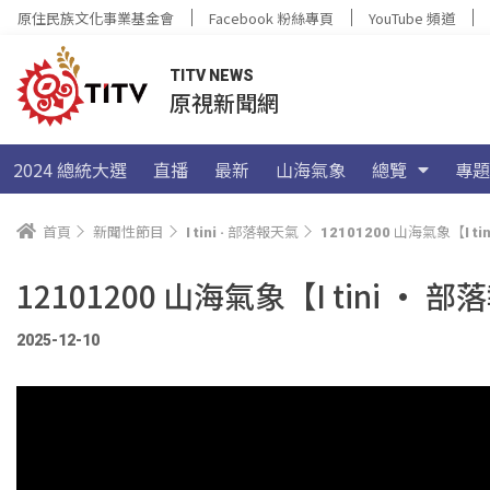
原住民族文化事業基金會
Facebook 粉絲專頁
YouTube 頻道
TITV NEWS
原視新聞網
2024 總統大選
直播
最新
山海氣象
總覽
專題
首頁
新聞性節目
I tini · 部落報天氣
12101200 山海氣象【I 
12101200 山海氣象【I tini 
2025-12-10