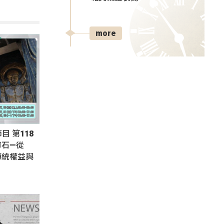
more
節目 第118
腳石—從
傳統權益與