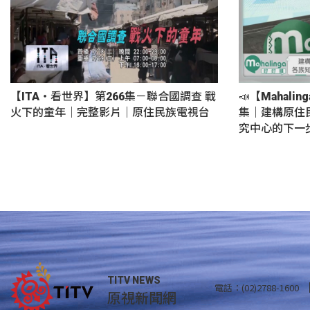
【ITA・看世界】第266集－聯合國調查 戰
📣【Mahali
火下的童年｜完整影片｜原住民族電視台
集｜建構原住
究中心的下一
TITV NEWS
電話：(02)2788-1600
原視新聞網