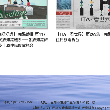
nga好好講】 完整節目 第117
【ITA・看世界】第265集｜
民族知識體系——各族知識研
住民族電視台
步｜原住民族電視台
傳真：(02)2788-1500
地址：台北市南港區重陽路 120 號 5 樓
財團法人原住民族文化事業基金會 版權所有
Copyright