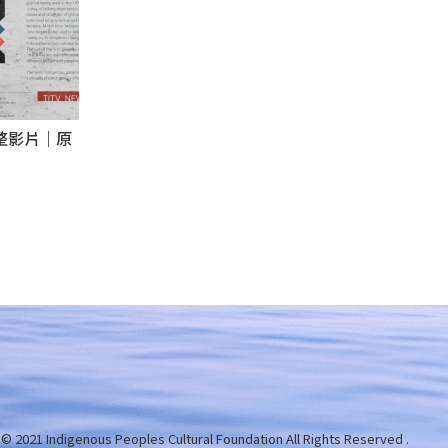
完整影片｜原
 © 2021 Indigenous Peoples Cultural Foundation
All Rights Reserved .