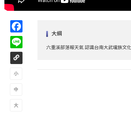
Facebook
大綱
Line
六重溪部落報天氣 認識台南大武壠族文
A
A
A