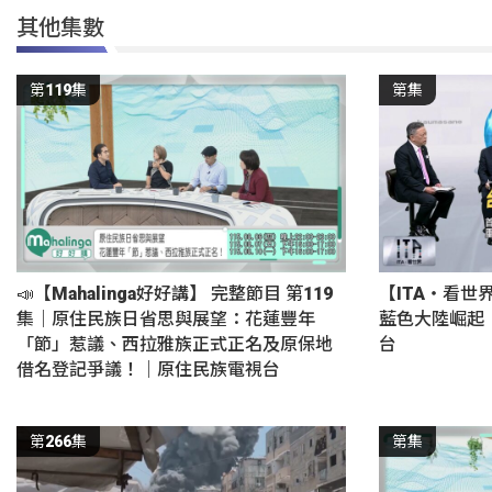
其他集數
第119集
第集
📣【Mahalinga好好講】 完整節目 第119
【ITA・看世
集｜原住民族日省思與展望：花蓮豐年
藍色大陸崛起
「節」惹議、西拉雅族正式正名及原保地
台
借名登記爭議！｜原住民族電視台
第266集
第集