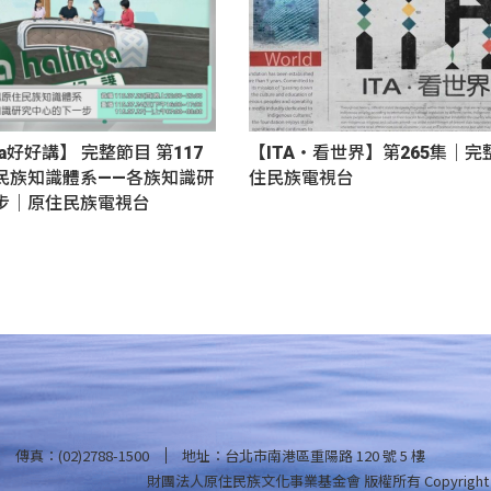
nga好好講】 完整節目 第117
【ITA・看世界】第265集｜
民族知識體系——各族知識研
住民族電視台
步｜原住民族電視台
傳真：(02)2788-1500
地址：台北市南港區重陽路 120 號 5 樓
財團法人原住民族文化事業基金會 版權所有
Copyright