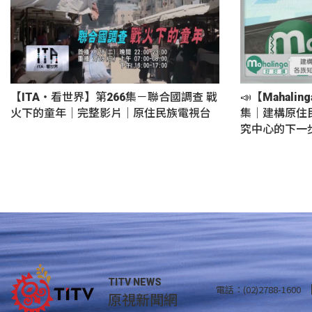
【ITA・看世界】第266集－聯合國調查 戰
📣【Mahali
火下的童年｜完整影片｜原住民族電視台
集｜建構原住
究中心的下一
TITV NEWS
電話：(02)2788-1600
原視新聞網