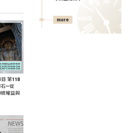
more
節目 第118
腳石—從
傳統權益與