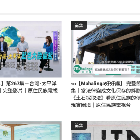
第集
界】第267集－台灣-太平洋
📣【Mahalinga好好講】 完整
｜完整影片｜原住民族電視
集｜當法律變成文化保存的絆
《土石採取法》看原住民族的
現實困境｜原住民族電視台
第集