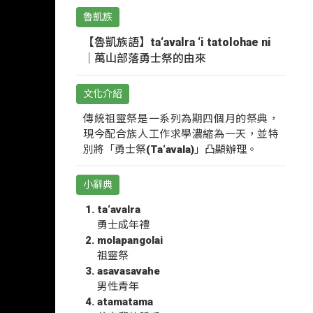
魯凱族
【魯凱族語】ta‘avalra ‘i tatolohae ni
｜萬山部落勇士祭的由來
文化介紹
傳統祖靈祭是一系列為期四個月的祭典，
現今配合族人工作求學濃縮為一天，並特
別將「勇士祭(Ta‘avala)」凸顯辦理。
小辭典
ta‘avalra
勇士成年禮
molapangolai
祖靈祭
asavasavahe
男性青年
atamatama