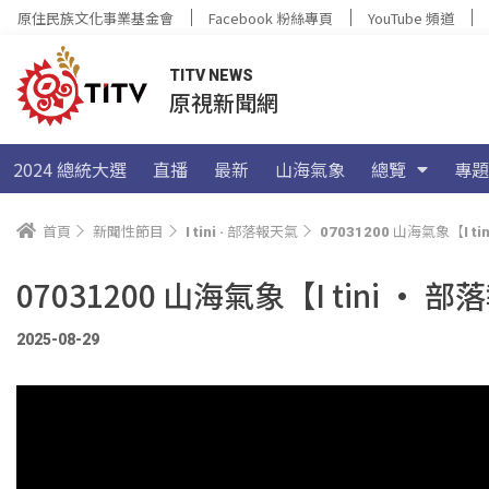
原住民族文化事業基金會
Facebook 粉絲專頁
YouTube 頻道
TITV NEWS
原視新聞網
2024 總統大選
直播
最新
山海氣象
總覽
專題
首頁
新聞性節目
I tini · 部落報天氣
07031200 山海氣象【I 
07031200 山海氣象【I tini
2025-08-29