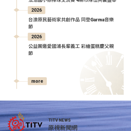
法治國小辦棒球交流賽 4縣市隊伍共襄盛舉
2026
台澳原民藝術家共創作品 同登Garma音樂
節
2026
公益團邀愛國浦長輩義工 彩繪蛋糕慶父親
節
more
TITV NEWS
原視新聞網