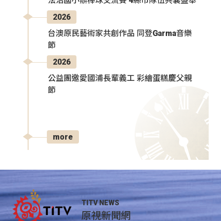
法治國小辦棒球交流賽 4縣市隊伍共襄盛舉
2026
台澳原民藝術家共創作品 同登Garma音樂
節
2026
公益團邀愛國浦長輩義工 彩繪蛋糕慶父親
節
more
TITV NEWS
原視新聞網