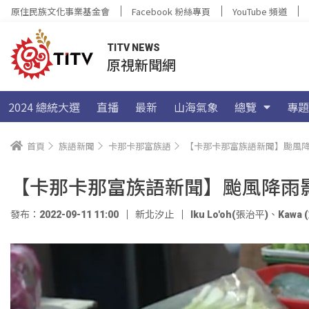
原住民族文化事業基金會
Facebook 粉絲專頁
YouTube 頻道
TITV NEWS
原視新聞網
2024 總統大選
直播
最新
山海氣象
總覽
專題
首頁
族語新聞
卡那卡那富族語
【卡那卡那富族語新聞】颱風降
【卡那卡那富族語新聞】颱風降雨
發布：2022-09-11 11:00
新北汐止
Iku Lo'oh(張治平)
、
Kawa