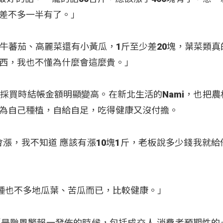
差不多一半有了。」
牛蕃茄、高麗菜還有小黃瓜，1斤至少差20塊，葉菜類真
西，我也不懂為什麼會這麼貴。」
採買時結帳金額明顯變高。在新北生活的Nami，也把農
為自己種植，自給自足，吃得健康又沒付擔。
才會漲，我不知道 應該有漲10塊1斤，老板說多少錢我就
，種也不多地瓜葉、苦瓜而已，比較健康。」
是颱風警報一發佈的時候，包括成交人 消費者預期性的