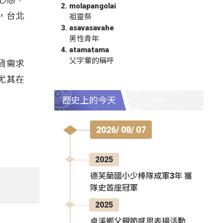
molapangolai
，台北
祖靈祭
asavasavahe
男性青年
atamatama
父字輩的稱呼
貨需求
尤其在
歷史上的今天
2026/ 08/ 07
2025
德芙蘭國小少棒隊成軍3年 獲
隊史首座冠軍
2025
卓溪鄉父親節感恩表揚活動