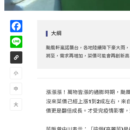
Facebook
大綱
Line
颱風軒嵐諾襲台，各地陸續降下豪大雨，
將至，需求再增加，菜價可能會再創新高
A
漲漲漲！萬物皆漲的通膨時期，颱
A
沒來菜價己經上漲1到2成左右，來自
價更是翻倍成長。才受完疫情影響，
A
菜販曾中川表示：「這個(高麗菜)是