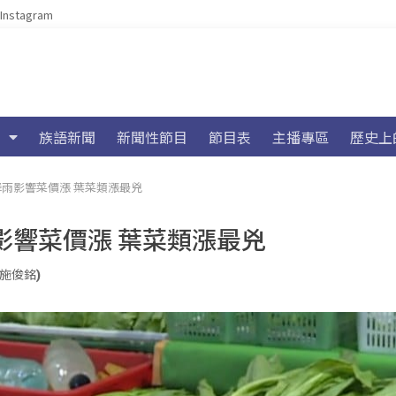
Instagram
族語新聞
新聞性節目
節目表
主播專區
歷史上
雨影響菜價漲 葉菜類漲最兇
影響菜價漲 葉菜類漲最兇
 (施俊銘)