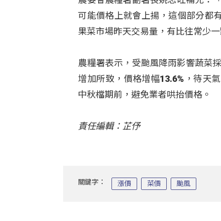
可能價格上就會上揚，這個部分都
果菜市場昨天交易量，有比往常少一
農糧署表示，受颱風降雨影響蔬菜採
增加所致，價格增幅13.6%，待
中秋檔期前，避免業者哄抬價格。
責任編輯：芷伃
關鍵字：
漲價
菜價
颱風