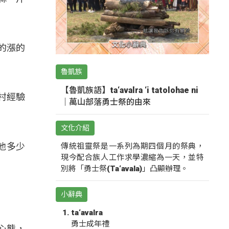
的漲的
魯凱族
【魯凱族語】ta‘avalra ‘i tatolohae ni
村經驗
｜萬山部落勇士祭的由來
文化介紹
給他多少
傳統祖靈祭是一系列為期四個月的祭典，
現今配合族人工作求學濃縮為一天，並特
別將「勇士祭(Ta‘avala)」凸顯辦理。
小辭典
ta‘avalra
勇士成年禮
心態，