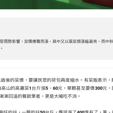
受雨勢影響，菜價應聲而漲，其中又以葉菜類漲幅最兇，而中
。
風過後的菜價，要讓民眾的荷包再度縮水。有菜販表示，
高山的高麗菜1台斤漲5、60元，單顆甚至要價300元，
漸漸回溫的餐飲業者，更是大喊吃不消。
最好的話，一籠的話50台斤，應該漲了400塊有了，蔥、