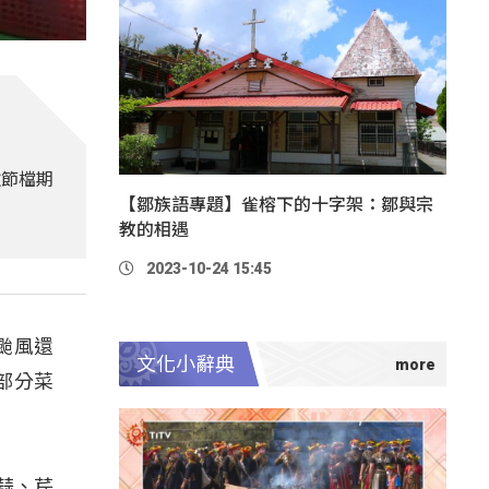
秋節檔期
【鄒族語專題】雀榕下的十字架：鄒與宗
教的相遇
2023-10-24 15:45
颱風還
文化小辭典
部分菜
蒜、芹