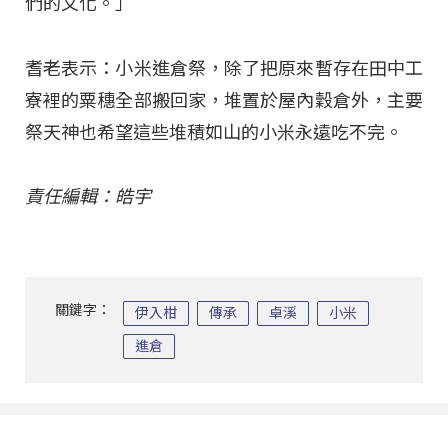
們的文化。」
耆老表示：小米進倉祭，除了把原來暫存在田中工
寮裡的粟穗全部搬回家，堆置於屋內穀倉外，主要
祭天神也希望這些堆積如山的小米永遠吃不完。
責任編輯：皓宇
關鍵字：
伊入柑
傳承
卓溪
小米
進倉