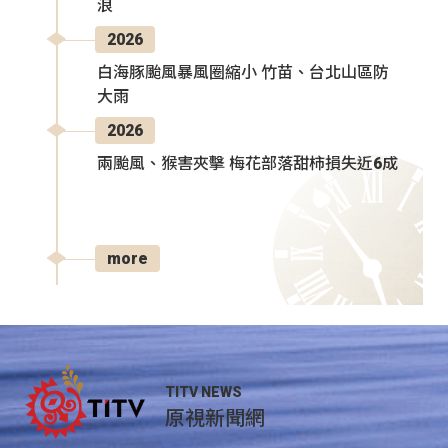
浪
2026
白海豚颱風暴風圈縮小 竹苗、台北山區防
大雨
2026
兩颱風、猴害夾擊 梅花部落甜柿損失近6成
more
TITV NEWS
原視新聞網