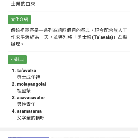
士祭的由來
文化介紹
傳統祖靈祭是一系列為期四個月的祭典，現今配合族人工
作求學濃縮為一天，並特別將「勇士祭(Ta‘avala)」凸顯
辦理。
小辭典
ta‘avalra
勇士成年禮
molapangolai
祖靈祭
asavasavahe
男性青年
atamatama
父字輩的稱呼