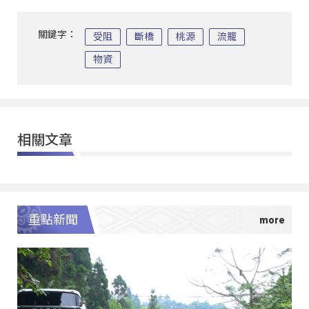
關鍵字：
受阻
斷橋
桃源
流籠
物資
相關文章
重點新聞