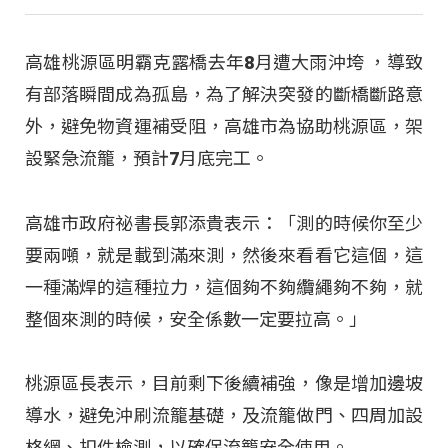
高雄桃源區明霸克露橋去年8月遭大雨沖垮 ，導致
有部落瞬間成為孤島，為了解決突發的斷橋斷路意
外，避免物資運補受阻，高雄市為協助桃源區，架
設緊急流籠，預計7月底完工。
高雄市政府祕書長郭添貴表示：「測的時候你至少
要兩噸，就是載到滿來測，然後來看看它這個，這
一種滿焊的這種拉力，這個夠不夠纜繩夠不夠，就
整個來測的時候，安全係數一定要拉高。」
桃源區長表示，目前剩下後續補強，像是增加邊坡
導水，避免沖刷流籠基礎，及流籠做門、四周加設
格網、扣件檢測，以確保流籠安全使用。