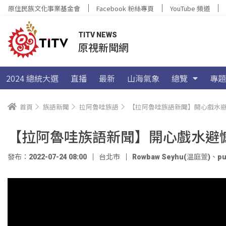
原住民族文化事業基金會
Facebook 粉絲專頁
YouTube 頻道
TITV NEWS
原視新聞網
2024 總統大選
直播
最新
山海氣象
總覽
專題
首頁
族語新聞
拉阿魯哇族語
【拉阿魯哇族語新聞】開心戲水避
【拉阿魯哇族語新聞】開心戲水避憾
發布：2022-07-24 08:00
台北市
Rowbaw Seyhu(温庭萱)
、
pu