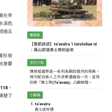
選在早
水深危
超過五
魯凱族
【魯凱族語】ta‘avalra ‘i tatolohae ni
｜萬山部落勇士祭的由來
情形很
文化介紹
就是要
傳統祖靈祭是一系列為期四個月的祭典，
現今配合族人工作求學濃縮為一天，並特
別將「勇士祭(Ta‘avala)」凸顯辦理。
18、
清楚了
小辭典
ta‘avalra
勇士成年禮