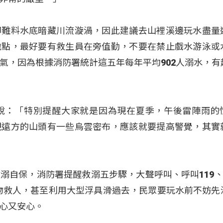
卻難料水底暗藏川流漩渦，因此建議去山裡溪邊玩水盡量
地點，最好要有救生員在旁值勤，不要在禁止戲水游泳或
氣，因為根據消防署統計這五年每年平均902人溺水，有
說：「特別提醒大家就是因為現在夏季，午後雷陣雨的
現遠方的山頭有一些烏雲密布，應該就要提高警覺，其實
溺自保，消防署提醒救溺五步驟，大聲呼叫、呼叫119、1
漂浮物救人，甚至利用大型浮具滑過去，民眾要玩水前不妨先
心又安心。