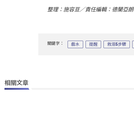
整理：施容亘／責任編輯：德蘭亞朗
關鍵字：
戲水
提醒
救溺5步驟
相關文章