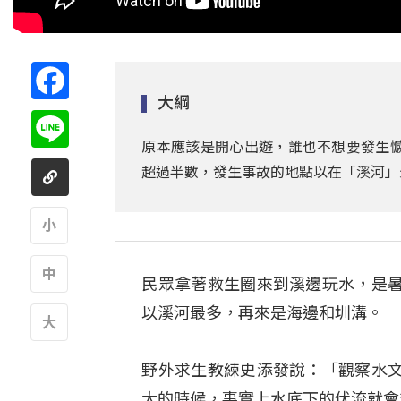
Facebook
大綱
Line
原本應該是開心出遊，誰也不想要發生憾
超過半數，發生事故的地點以在「溪河」
A
民眾拿著救生圈來到溪邊玩水，是
A
以溪河最多，再來是海邊和圳溝。
A
野外求生教練史添發說：「觀察水
大的時候，事實上水底下的伏流就會