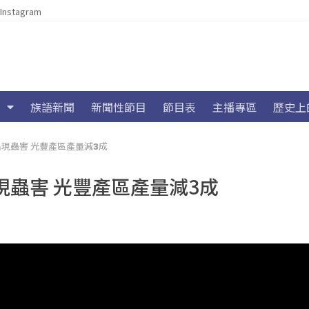
Instagram
族語新聞
新聞性節目
節目表
主播專區
歷史上
現蟲害 光豐產區產量減3成
蟲害 光豐產區產量減3成