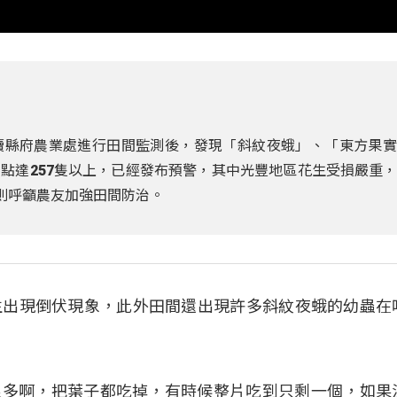
續縣府農業處進行田間監測後，發現「斜紋夜蛾」、「東方果實
點達257隻以上，已經發布預警，其中光豐地區花生受損嚴重
府則呼籲農友加強田間防治。
生出現倒伏現象，此外田間還出現許多斜紋夜蛾的幼蟲在
加)說：「很多啊，把葉子都吃掉，有時候整片吃到只剩一個，如