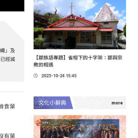
蠅」及
【鄒族語專題】雀榕下的十字架：鄒與宗
，已經減
教的相遇
2023-10-24 15:45
文化小辭典
啃食葉
果沒有葉