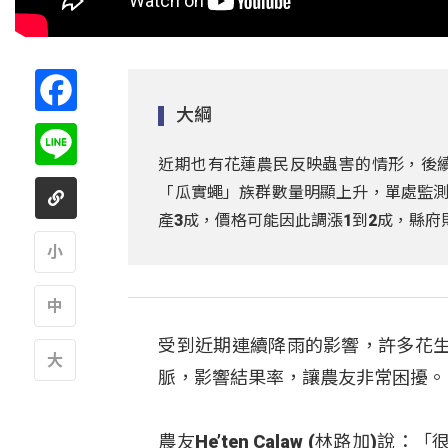
Facebook
大綱
Line
近期也有花蓮農民反映蟲害的情形，後
「瓜實蠅」族群數量明顯上升，單處監測
產3成，價格可能因此調漲1到2成，縣
A
受到近期連續降雨的影響，許多花
A
脈，影響結果率，讓農友非常困擾。
A
農友He’ten Calaw (林路