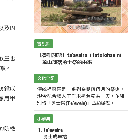
以及因
魯凱族
【魯凱族語】ta‘avalra ‘i tatolohae ni
數量也
｜萬山部落勇士祭的由來
領取。
文化介紹
誘殺成
傳統祖靈祭是一系列為期四個月的祭典，
現今配合族人工作求學濃縮為一天，並特
慮用甲
別將「勇士祭(Ta‘avala)」凸顯辦理。
小辭典
的防檢
ta‘avalra
勇士成年禮