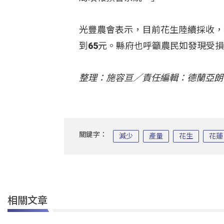
光豐農會表示，目前花生陸續採收，
到65元。縣府也呼籲農民如發現受
整理：施容亘／責任編輯：德蘭亞朗
關鍵字：
減少
產量
花生
花蓮
相關文章