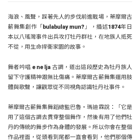
海浪、風聲，踩著先人的步伐前進戰場，蒂摩爾古
薪舞集創作「bulabulay mun?」，描述1874年日
本以八瑤灣事件出兵攻打牡丹群社，在地族人抵死
不從，用生命捍衛家園的故事。
舞者吟唱 e ne lja 古調，道出這段歷史為牡丹族人
留下守護精神跟無比傷痛。蒂摩爾古薪舞集運用肢
體與歌聲，讓觀眾從不同視角認識牡丹社事件。
蒂摩爾古薪舞集舞蹈總監巴魯‧瑪迪霖說：「它是
用了這個古調去貫穿整個舞作，然後有用了他們牡
丹的傳統的舞步作為身體的發展。所以你會在整個
作品裡面，從頭看到尾都一直會看到，他們那個傳