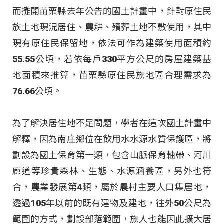
而攤開苗栗縣去年公告的國土計畫中，針對原住民
族土地現況居住、農耕、殯葬土地不敷使用，其中
現有原住民保留地，依法可作為建築使用面積約
55.55公頃，若依每戶330平方公尺的房屋建築基
地面積來推算，苗栗縣原住民族地區合理需求為
76.66公頃。
為了解決居住地不足問題，學者在這次國土計畫中
解釋，因為南庄鄉位在飲用水水源水質保護區，將
劃設為國土保育第一類，包含山脈保育軸帶、河川
廊道等珍貴森林、生態、水源涵養區，另外也符
合，農業發展第4類，屬於農村主要人口集居地，
透過105年以前的既有建物及建地，往外50公尺為
範圍的方式，劃設部落範圍，族人也能因此擴大居