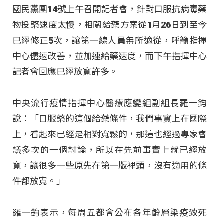
國民黨團14號上午召開記者會，針對口服抗病毒藥
物投藥速度太慢，相關給藥方案從1月26日到至今
已經修正5次，讓第一線人員無所適從，呼籲指揮
中心儘速改善，並加速給藥速度，而下午指揮中心
記者會回應已經放寬許多。
中央流行疫情指揮中心醫療應變組副組長羅一鈞
說：「口服藥的這個給藥條件，我們事實上在國際
上，看起來已經是相對寬鬆的，那這也經過專家會
議多次的一個討論，所以在先前事實上就已經放
寬，讓很多一些原先在第一版裡頭，沒有適用的條
件都放寬。」
羅一鈞表示，每周五都會公布各年齡層染疫致死