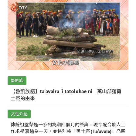
魯凱族
【魯凱族語】ta‘avalra ‘i tatolohae ni｜萬山部落勇
士祭的由來
文化介紹
傳統祖靈祭是一系列為期四個月的祭典，現今配合族人工
作求學濃縮為一天，並特別將「勇士祭(Ta‘avala)」凸顯