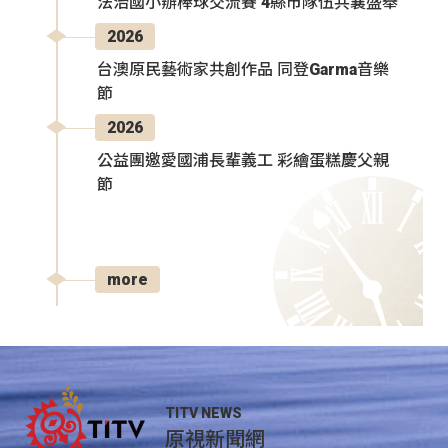
法治國小辦棒球交流賽 4縣市隊伍共襄盛舉
2026
台澳原民藝術家共創作品 同登Garma音樂
節
2026
公益團邀愛國浦長輩義工 彩繪蛋糕慶父親
節
more
TITV NEWS
原視新聞網