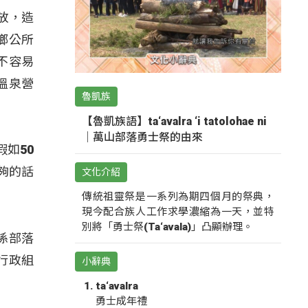
放，造
鄉公所
不容易
溫泉營
魯凱族
【魯凱族語】ta‘avalra ‘i tatolohae ni
｜萬山部落勇士祭的由來
假如50
夠的話
文化介紹
傳統祖靈祭是一系列為期四個月的祭典，
現今配合族人工作求學濃縮為一天，並特
別將「勇士祭(Ta‘avala)」凸顯辦理。
係部落
行政組
小辭典
ta‘avalra
勇士成年禮