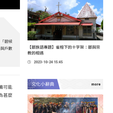
的「碧候
【鄒族語專題】雀榕下的十字架：鄒與宗
參與戶數
教的相遇
2023-10-24 15:45
文化小辭典
備可能
為甚麼