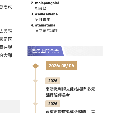
molapangolai
的意思就
祖靈祭
asavasavahe
男性青年
atamatama
法與現
父字輩的稱呼
還是因
續在與
歷史上的今天
的大難
2026/ 08/ 06
2026
南澳撒利姆文健站揭牌 多元
課程陪伴長者
2026
台東市歡慶溫馨父親節！ 表