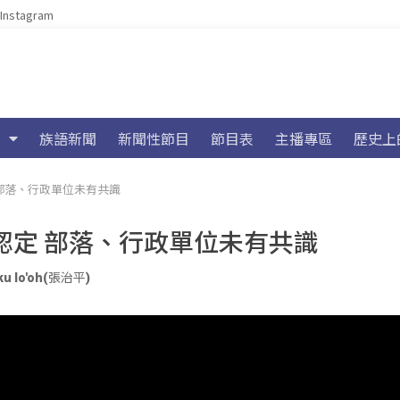
Instagram
族語新聞
新聞性節目
節目表
主播專區
歷史上
部落、行政單位未有共識
認定 部落、行政單位未有共識
ku lo'oh(張治平)