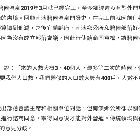
碧候溫泉2019年3月就已經完工，至今卻遲遲沒有對外開
結的處境。回顧南澳碧候溫泉開發史，在完工前就因前任
預算遭到刪減，之後宜蘭縣府、南澳鄉公所和碧候部落好
落因為沒有成立部落會議，因此行使諮商同意權，讓碧候
林德富）說：「來的人數大概3、40個人，最多第二次的時候，
要我們人口數，我們碧候的人口數大概有400戶，人數不
選出部落會議主席和相關單位對話，但南澳鄉公所卻以關
要進行諮商同意，取得同意後才能對外營運。傳統領域與
的意見分歧。