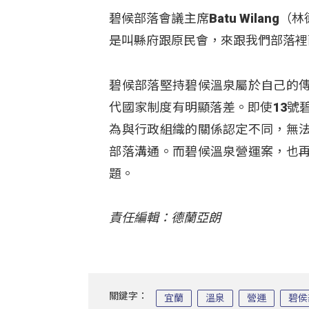
碧候部落會議主席Batu Wilan
是叫縣府跟原民會，來跟我們部落裡
碧候部落堅持碧候溫泉屬於自己的
代國家制度有明顯落差。即使13號
為與行政組織的關係認定不同，無
部落溝通。而碧候溫泉營運案，也
題。
責任編輯：德蘭亞朗
關鍵字：
宜蘭
溫泉
營運
碧侯