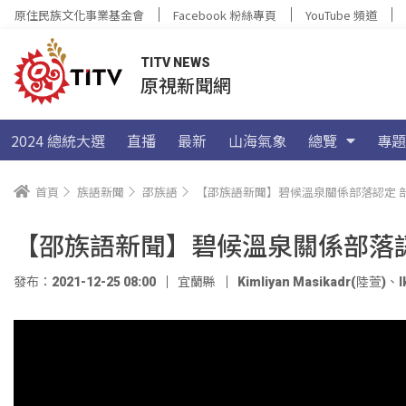
原住民族文化事業基金會
Facebook 粉絲專頁
YouTube 頻道
TITV NEWS
原視新聞網
2024 總統大選
直播
最新
山海氣象
總覽
專題
首頁
族語新聞
邵族語
【邵族語新聞】碧候溫泉關係部落認定 
【邵族語新聞】碧候溫泉關係部落
發布：2021-12-25 08:00
宜蘭縣
Kimliyan Masikadr(陸萱)
、
I