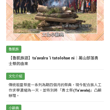
魯凱族
【魯凱族語】ta‘avalra ‘i tatolohae ni｜萬山部落勇
士祭的由來
文化介紹
傳統祖靈祭是一系列為期四個月的祭典，現今配合族人工
作求學濃縮為一天，並特別將「勇士祭(Ta‘avala)」凸顯
辦理。
小辭典