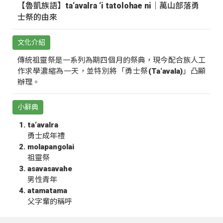
【魯凱族語】ta‘avalra ‘i tatolohae ni｜萬山部落勇
士祭的由來
文化介紹
傳統祖靈祭是一系列為期四個月的祭典，現今配合族人工
作求學濃縮為一天，並特別將「勇士祭(Ta‘avala)」凸顯
辦理。
小辭典
ta‘avalra
勇士成年禮
molapangolai
祖靈祭
asavasavahe
男性青年
atamatama
父字輩的稱呼