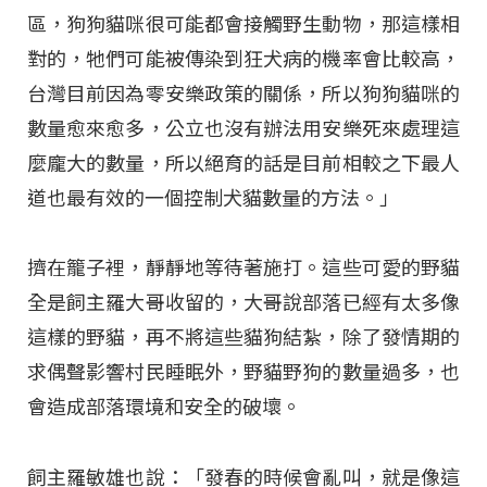
區，狗狗貓咪很可能都會接觸野生動物，那這樣相
對的，牠們可能被傳染到狂犬病的機率會比較高，
台灣目前因為零安樂政策的關係，所以狗狗貓咪的
數量愈來愈多，公立也沒有辦法用安樂死來處理這
麼龐大的數量，所以絕育的話是目前相較之下最人
道也最有效的一個控制犬貓數量的方法。」
擠在籠子裡，靜靜地等待著施打。這些可愛的野貓
全是飼主羅大哥收留的，大哥說部落已經有太多像
這樣的野貓，再不將這些貓狗結紮，除了發情期的
求偶聲影響村民睡眠外，野貓野狗的數量過多，也
會造成部落環境和安全的破壞。
飼主羅敏雄也說：「發春的時候會亂叫，就是像這